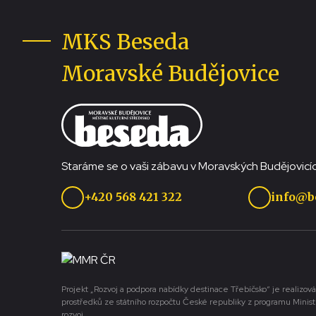
MKS Beseda
Moravské Budějovice
Staráme se o vaši zábavu v Moravských Budějovicíc
+420 568 421 322
info@b
Projekt „Rozvoj a podpora nabídky destinace Třebíčsko“ je realizová
prostředků ze státního rozpočtu České republiky z programu Minist
rozvoj.