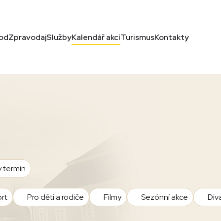
od
Zpravodaj
Služby
Kalendář akcí
Turismus
Kontakty
ý termín
rt
Pro děti a rodiče
Filmy
Sezónní akce
Div