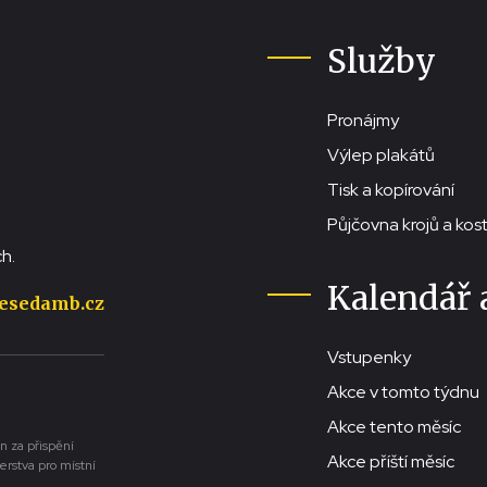
Služby
Pronájmy
Výlep plakátů
Tisk a kopírování
Půjčovna krojů a ko
h.
Kalendář 
esedamb.cz
Vstupenky
Akce v tomto týdnu
Akce tento měsíc
n za přispění
Akce příští měsíc
erstva pro místní