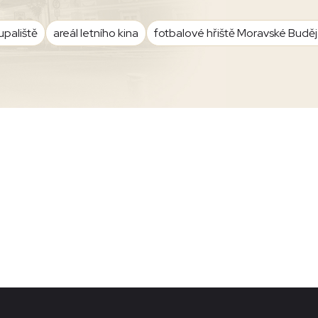
upaliště
areál letního kina
fotbalové hřiště Moravské Budě