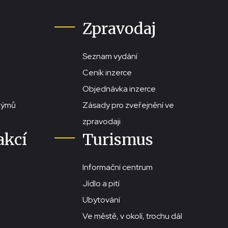
Zpravodaj
Seznam vydání
Ceník inzerce
Objednávka inzerce
stýmů
Zásady pro zveřejnění ve
zpravodaji
akcí
Turismus
Informační centrum
Jídlo a pití
Ubytování
Ve městě, v okolí, trochu dál