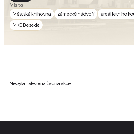
Místo
Městská knihovna
zámecké nádvoří
areál letního ko
MKS Beseda
Nebyla nalezena žádná akce.