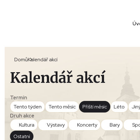
Úv
Domů
Kalendář akcí
Kalendář akcí
Termín
Tento týden
Tento měsíc
Příští měsíc
Léto
Jin
Druh akce
Kultura
Výstavy
Koncerty
Bary
Spo
Ostatní