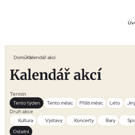
Úv
Domů
Kalendář akcí
Kalendář akcí
Termín
Tento týden
Tento měsíc
Příští měsíc
Léto
Jin
Druh akce
Kultura
Výstavy
Koncerty
Bary
Spo
Ostatní