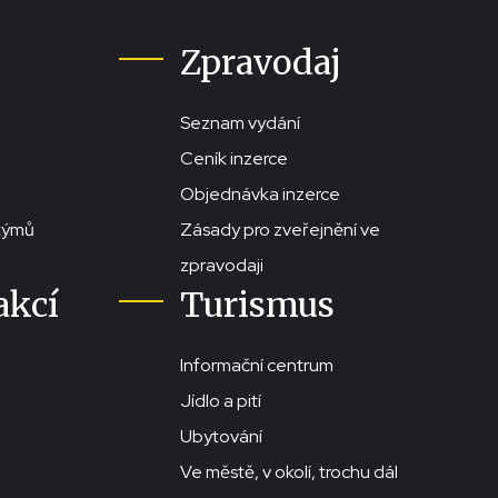
Zpravodaj
Seznam vydání
Ceník inzerce
Objednávka inzerce
stýmů
Zásady pro zveřejnění ve
zpravodaji
akcí
Turismus
Informační centrum
Jídlo a pití
Ubytování
Ve městě, v okolí, trochu dál