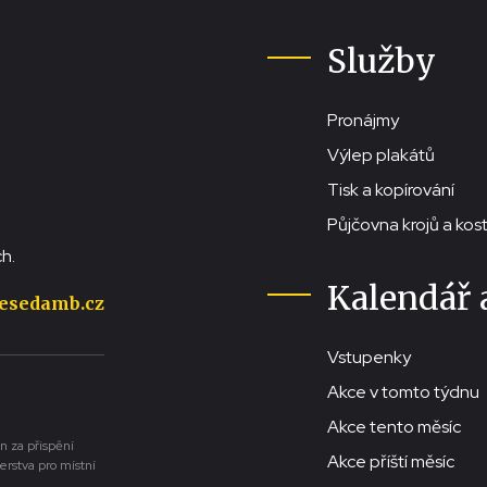
Služby
Pronájmy
Výlep plakátů
Tisk a kopírování
Půjčovna krojů a ko
h.
Kalendář 
esedamb.cz
Vstupenky
Akce v tomto týdnu
Akce tento měsíc
n za přispění
Akce příští měsíc
erstva pro místní