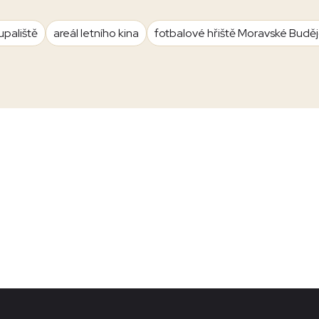
upaliště
areál letního kina
fotbalové hřiště Moravské Budě