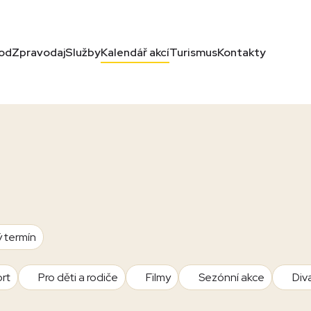
od
Zpravodaj
Služby
Kalendář akcí
Turismus
Kontakty
ý termín
rt
Pro děti a rodiče
Filmy
Sezónní akce
Div