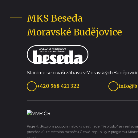
MKS Beseda
Moravské Budějovice
Staráme se o vaši zábavu v Moravských Budějovicíc
+420 568 421 322
info@b
Projekt „Rozvoj a podpora nabídky destinace Třebíčsko“ je realizová
prostředků ze státního rozpočtu České republiky z programu Minist
rozvoj.