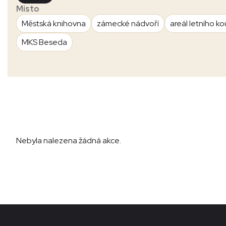
Místo
Městská knihovna
zámecké nádvoří
areál letního ko
MKS Beseda
Nebyla nalezena žádná akce.