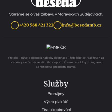
Staráme se o vaši zábavu v Moravských Budějovicích.
+420 568 421 322
info@besedamb.cz
Projekt „Rozvoj a podpora nabídky destinace Třebíčsko“ je realizován za
přispění prostředků ze státního rozpočtu České republiky z programu
Ministerstva pro místní rozvoj.
Služby
Pronájmy
Výlep plakátů
Tisk a kopírování