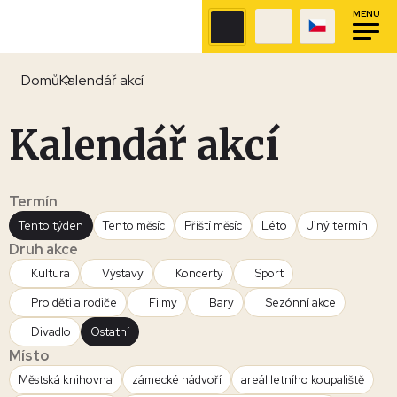
MENU
Domů
Kalendář akcí
Kalendář akcí
Termín
Tento týden
Tento měsíc
Příští měsíc
Léto
Jiný termín
Druh akce
Kultura
Výstavy
Koncerty
Sport
Pro děti a rodiče
Filmy
Bary
Sezónní akce
Divadlo
Ostatní
Místo
Městská knihovna
zámecké nádvoří
areál letního koupaliště