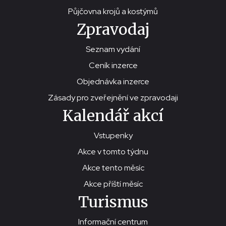
Půjčovna krojů a kostýmů
Zpravodaj
Seznam vydání
Ceník inzerce
Objednávka inzerce
Zásady pro zveřejnění ve zpravodaji
Kalendář akcí
Vstupenky
Akce v tomto týdnu
Akce tento měsíc
Akce příští měsíc
Turismus
Informační centrum