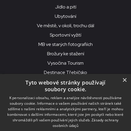
Jídlo a pití
Ubytování
Ve městě, v okolí, trochu dál
Sportovní vyžití
MB ve starých fotografiích
Brožury ke stažení
Vysočina Tourism
Destinace Třebíčsko
×
Tyto webové stránky používají
soubory cookie.
MKS Beseda, příspěvková organizace, Purcnerova 62, 676 02
K personalizaci obsahu, reklam a analýze návštěvnosti používáme
Moravské Budějovice
soubory cookie. Informace o vašem používání našich stránek také
IČO: 00091758, DIČ: CZ00091758, ID datové schránky: chjn2kd
sdílíme s našimi reklamními a analytickými partnery, kteří je mohou
kombinovat s dalšími informacemi, které jste jim poskytli nebo které
© 2026
MKS Beseda Mor. Budějovice
shromáždili při vašem používání jejich služeb.
Zásady ochrany
osobních údajů
Nastavení cookies