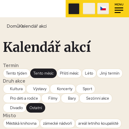
MENU
Domů
Kalendář akcí
Kalendář akcí
Termín
Tento týden
Tento měsíc
Příští měsíc
Léto
Jiný termín
Druh akce
Kultura
Výstavy
Koncerty
Sport
Pro děti a rodiče
Filmy
Bary
Sezónní akce
Divadlo
Ostatní
Místo
Městská knihovna
zámecké nádvoří
areál letního koupaliště