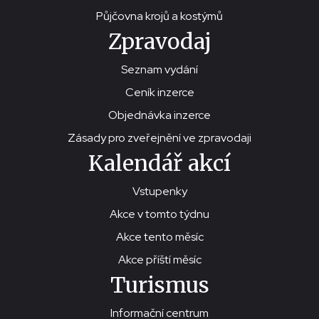
Půjčovna krojů a kostýmů
Zpravodaj
Seznam vydání
Ceník inzerce
Objednávka inzerce
Zásady pro zveřejnění ve zpravodaji
Kalendář akcí
Vstupenky
Akce v tomto týdnu
Akce tento měsíc
Akce příští měsíc
Turismus
Informační centrum