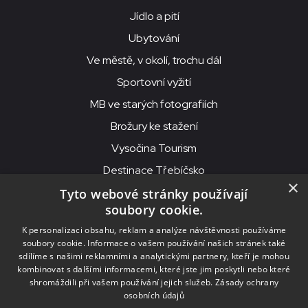
Jídlo a pití
Ubytování
Ve městě, v okolí, trochu dál
Sportovní vyžití
MB ve starých fotografiích
Brožury ke stažení
Vysočina Tourism
Destinace Třebíčsko
×
Tyto webové stránky používají
soubory cookie.
MKS Beseda, příspěvková organizace, Purcnerova 62, 676 02
K personalizaci obsahu, reklam a analýze návštěvnosti používáme
Moravské Budějovice
soubory cookie. Informace o vašem používání našich stránek také
IČO: 00091758, DIČ: CZ00091758, ID datové schránky: chjn2kd
sdílíme s našimi reklamními a analytickými partnery, kteří je mohou
kombinovat s dalšími informacemi, které jste jim poskytli nebo které
© 2026
MKS Beseda Mor. Budějovice
shromáždili při vašem používání jejich služeb.
Zásady ochrany
osobních údajů
Nastavení cookies