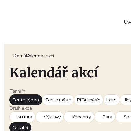
Úv
Domů
Kalendář akcí
Kalendář akcí
Termín
Tento týden
Tento měsíc
Příští měsíc
Léto
Jin
Druh akce
Kultura
Výstavy
Koncerty
Bary
Spo
Ostatní