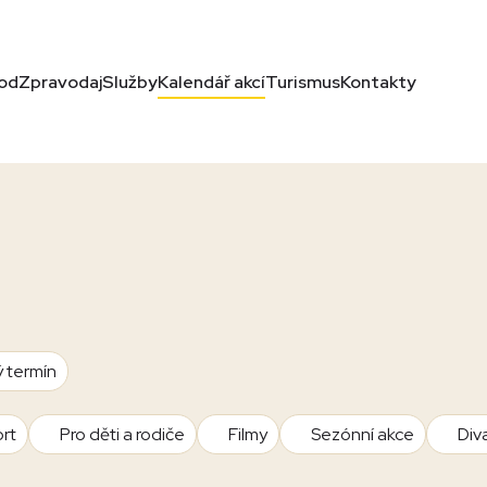
od
Zpravodaj
Služby
Kalendář akcí
Turismus
Kontakty
ý termín
rt
Pro děti a rodiče
Filmy
Sezónní akce
Div