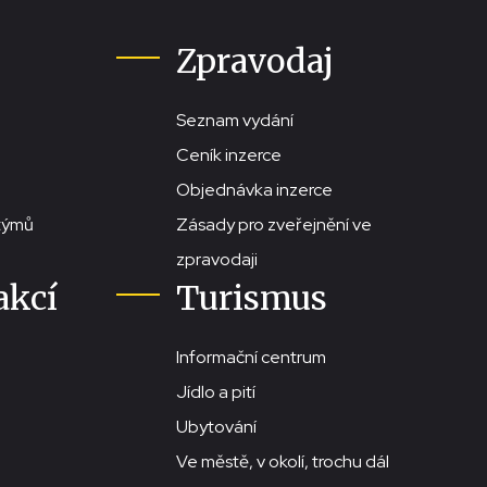
Zpravodaj
Seznam vydání
Ceník inzerce
Objednávka inzerce
stýmů
Zásady pro zveřejnění ve
zpravodaji
akcí
Turismus
Informační centrum
Jídlo a pití
Ubytování
Ve městě, v okolí, trochu dál