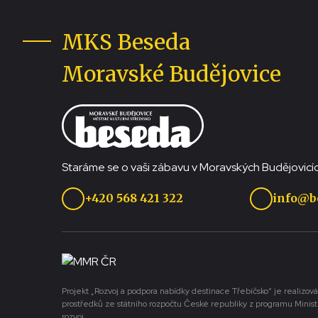
MKS Beseda
Moravské Budějovice
Staráme se o vaši zábavu v Moravských Budějovicíc
+420 568 421 322
info@b
Projekt „Rozvoj a podpora nabídky destinace Třebíčsko“ je realizová
prostředků ze státního rozpočtu České republiky z programu Minist
rozvoj.