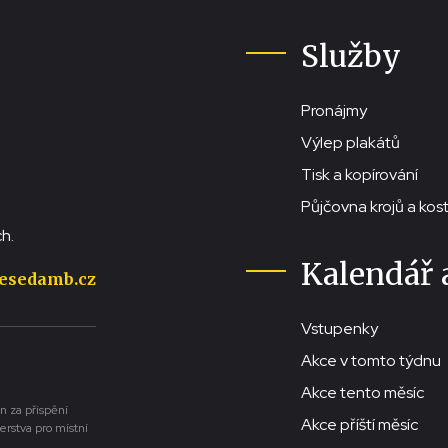
Služby
Pronájmy
Výlep plakátů
Tisk a kopírování
Půjčovna krojů a ko
h.
Kalendář 
esedamb.cz
Vstupenky
Akce v tomto týdnu
Akce tento měsíc
n za přispění
Akce příští měsíc
erstva pro místní