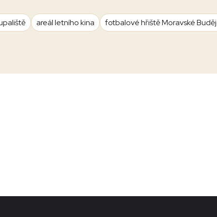
upaliště
areál letního kina
fotbalové hřiště Moravské Budě