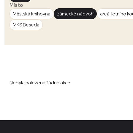
Místo
Městská knihovna
zámecké nádvoří
areál letního ko
MKS Beseda
Nebyla nalezena žádná akce.