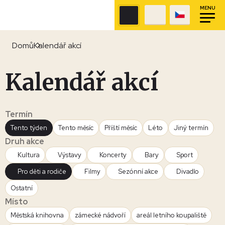
MENU
Domů
Kalendář akcí
Kalendář akcí
Termín
Tento týden
Tento měsíc
Příští měsíc
Léto
Jiný termín
Druh akce
Kultura
Výstavy
Koncerty
Bary
Sport
Pro děti a rodiče
Filmy
Sezónní akce
Divadlo
Ostatní
Místo
Městská knihovna
zámecké nádvoří
areál letního koupaliště