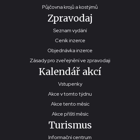
Půjčovna krojů a kostýmů
Zpravodaj
Seznam vydání
Ceník inzerce
Objednávka inzerce
Zásady pro zveřejnění ve zpravodaji
Kalendář akcí
Vstupenky
Akce v tomto týdnu
Akce tento měsíc
Akce příští měsíc
Turismus
Informační centrum