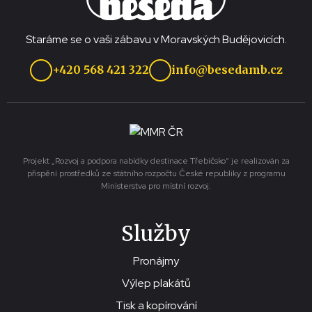
Staráme se o vaši zábavu v Moravských Budějovicích.
+420 568 421 322
info@besedamb.cz
Projekt „Rozvoj a podpora nabídky destinace Třebíčsko“ je realizován za
přispění prostředků ze státního rozpočtu České republiky z programu
Ministerstva pro místní rozvoj.
Služby
Pronájmy
Výlep plakátů
Tisk a kopírování