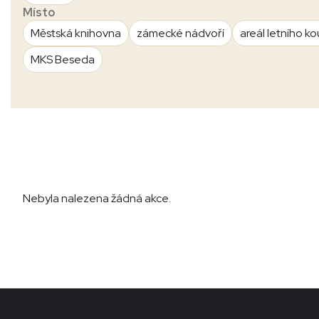
Místo
Městská knihovna
zámecké nádvoří
areál letního ko
MKS Beseda
Nebyla nalezena žádná akce.