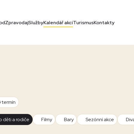
od
Zpravodaj
Služby
Kalendář akcí
Turismus
Kontakty
ý termín
o děti a rodiče
Filmy
Bary
Sezónní akce
Div