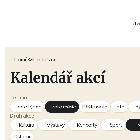
Úv
Domů
Kalendář akcí
Kalendář akcí
Termín
Tento týden
Tento měsíc
Příští měsíc
Léto
Jin
Druh akce
Kultura
Výstavy
Koncerty
Sport
Pr
Ostatní