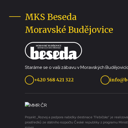
MKS Beseda
Moravské Budějovice
Staráme se o vaši zábavu v Moravských Budějovicíc
+420 568 421 322
info@b
Projekt „Rozvoj a podpora nabídky destinace Třebíčsko“ je realizová
prostředků ze státního rozpočtu České republiky z programu Minist
rozvoj.