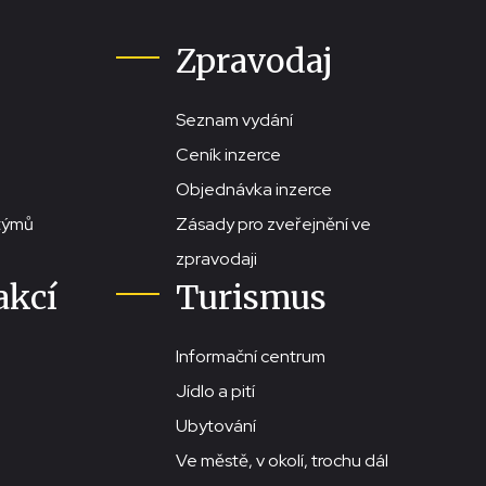
Zpravodaj
Seznam vydání
Ceník inzerce
Objednávka inzerce
stýmů
Zásady pro zveřejnění ve
zpravodaji
akcí
Turismus
Informační centrum
Jídlo a pití
Ubytování
Ve městě, v okolí, trochu dál