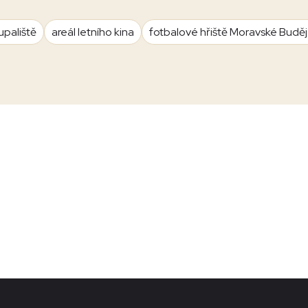
upaliště
areál letního kina
fotbalové hřiště Moravské Budě