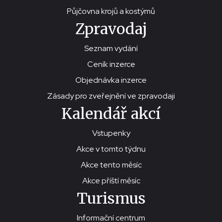
Půjčovna krojů a kostýmů
Zpravodaj
Seznam vydání
Ceník inzerce
Objednávka inzerce
Zásady pro zveřejnění ve zpravodaji
Kalendář akcí
Vstupenky
Akce v tomto týdnu
Akce tento měsíc
Akce příští měsíc
Turismus
Informační centrum