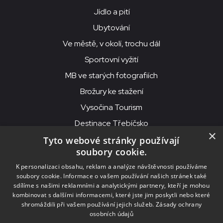
Jídlo a pití
Ubytování
Ve městě, v okolí, trochu dál
Sportovní vyžití
MB ve starých fotografiích
Brožury ke stažení
Vysočina Tourism
Destinace Třebíčsko
×
Tyto webové stránky používají
soubory cookie.
MKS Beseda, příspěvková organizace, Purcnerova 62, 676 02
K personalizaci obsahu, reklam a analýze návštěvnosti používáme
Moravské Budějovice
soubory cookie. Informace o vašem používání našich stránek také
IČO: 00091758, DIČ: CZ00091758, ID datové schránky: chjn2kd
sdílíme s našimi reklamními a analytickými partnery, kteří je mohou
kombinovat s dalšími informacemi, které jste jim poskytli nebo které
© 2026
MKS Beseda Mor. Budějovice
shromáždili při vašem používání jejich služeb.
Zásady ochrany
osobních údajů
Nastavení cookies