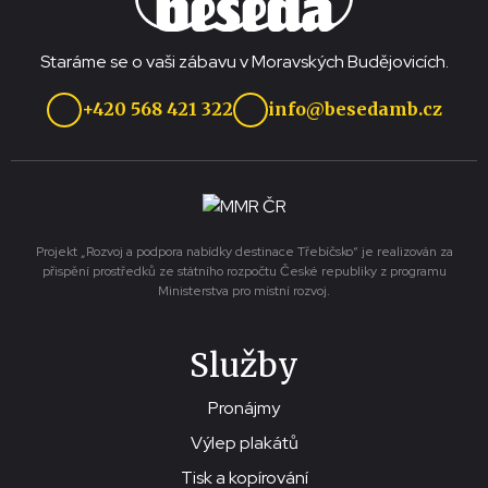
Staráme se o vaši zábavu v Moravských Budějovicích.
+420 568 421 322
info@besedamb.cz
Projekt „Rozvoj a podpora nabídky destinace Třebíčsko“ je realizován za
přispění prostředků ze státního rozpočtu České republiky z programu
Ministerstva pro místní rozvoj.
Služby
Pronájmy
Výlep plakátů
Tisk a kopírování