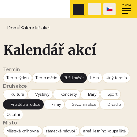
MENU
Domů
Kalendář akcí
Kalendář akcí
Termín
Tento týden
Tento měsíc
Příští měsíc
Léto
Jiný termín
Druh akce
Kultura
Výstavy
Koncerty
Bary
Sport
Pro děti a rodiče
Filmy
Sezónní akce
Divadlo
Ostatní
Místo
Městská knihovna
zámecké nádvoří
areál letního koupaliště