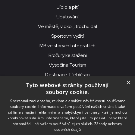
Jídlo a pití
Ubytování
Ve městě, v okolí, trochu dál
Sportovní vyžití
MB ve starých fotografiích
Brožury ke stažení
Vysočina Tourism
Destinace Třebíčsko
×
Tyto webové stránky používají
soubory cookie.
MKS Beseda, příspěvková organizace, Purcnerova 62, 676 02
K personalizaci obsahu, reklam a analýze návštěvnosti používáme
Moravské Budějovice
soubory cookie. Informace o vašem používání našich stránek také
IČO: 00091758, DIČ: CZ00091758, ID datové schránky: chjn2kd
sdílíme s našimi reklamními a analytickými partnery, kteří je mohou
kombinovat s dalšími informacemi, které jste jim poskytli nebo které
© 2026
MKS Beseda Mor. Budějovice
shromáždili při vašem používání jejich služeb.
Zásady ochrany
osobních údajů
Nastavení cookies