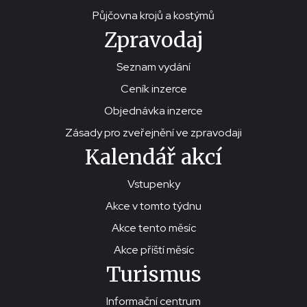
Půjčovna krojů a kostýmů
Zpravodaj
Seznam vydání
Ceník inzerce
Objednávka inzerce
Zásady pro zveřejnění ve zpravodaji
Kalendář akcí
Vstupenky
Akce v tomto týdnu
Akce tento měsíc
Akce příští měsíc
Turismus
Informační centrum