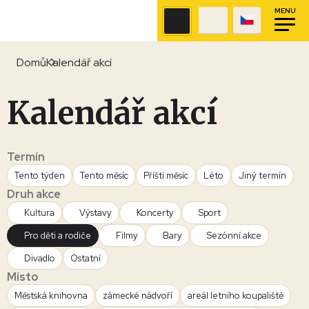
MENU
Domů
Kalendář akcí
Kalendář akcí
Termín
Tento týden
Tento měsíc
Příští měsíc
Léto
Jiný termín
Druh akce
Kultura
Výstavy
Koncerty
Sport
Pro děti a rodiče
Filmy
Bary
Sezónní akce
Divadlo
Ostatní
Místo
Městská knihovna
zámecké nádvoří
areál letního koupaliště