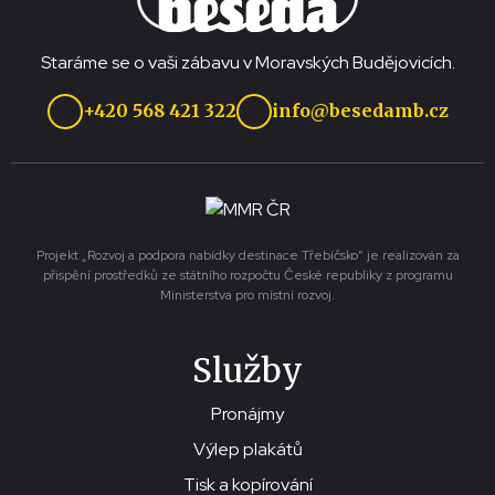
Staráme se o vaši zábavu v Moravských Budějovicích.
+420 568 421 322
info@besedamb.cz
Projekt „Rozvoj a podpora nabídky destinace Třebíčsko“ je realizován za
přispění prostředků ze státního rozpočtu České republiky z programu
Ministerstva pro místní rozvoj.
Služby
Pronájmy
Výlep plakátů
Tisk a kopírování