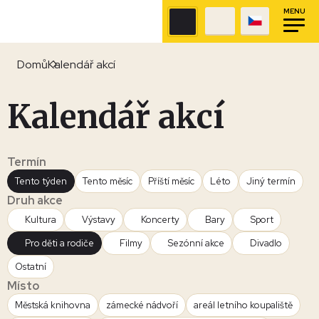
MENU
Domů
Kalendář akcí
Kalendář akcí
Termín
Tento týden
Tento měsíc
Příští měsíc
Léto
Jiný termín
Druh akce
Kultura
Výstavy
Koncerty
Bary
Sport
Pro děti a rodiče
Filmy
Sezónní akce
Divadlo
Ostatní
Místo
Městská knihovna
zámecké nádvoří
areál letního koupaliště