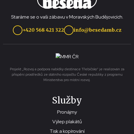
Staráme se o vaši zábavu v Moravských Budějovicích.
+420 568 421 322
info@besedamb.cz
Projekt „Rozvoj a podpora nabídky destinace Třebíčsko“ je realizován za
přispění prostředků ze státního rozpočtu České republiky z programu
Ministerstva pro místní rozvoj.
Služby
Pronájmy
Výlep plakátů
Tisk a kopírování