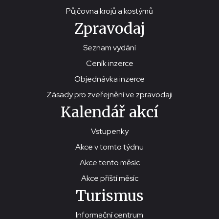
Půjčovna krojů a kostýmů
Zpravodaj
Seznam vydání
Ceník inzerce
Objednávka inzerce
Zásady pro zveřejnění ve zpravodaji
Kalendář akcí
Vstupenky
Akce v tomto týdnu
Akce tento měsíc
Akce příští měsíc
Turismus
Informační centrum