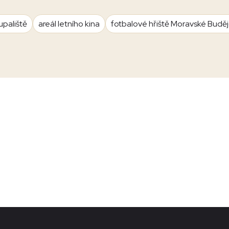
upaliště
areál letního kina
fotbalové hřiště Moravské Budě