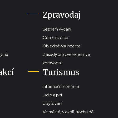
Zpravodaj
Seznam vydání
Ceník inzerce
Objednávka inzerce
stýmů
Zásady pro zveřejnění ve
zpravodaji
akcí
Turismus
Informační centrum
Jídlo a pití
Ubytování
Ve městě, v okolí, trochu dál