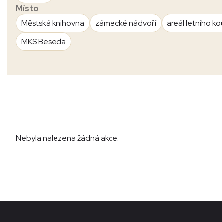
Místo
Městská knihovna
zámecké nádvoří
areál letního ko
MKS Beseda
Nebyla nalezena žádná akce.