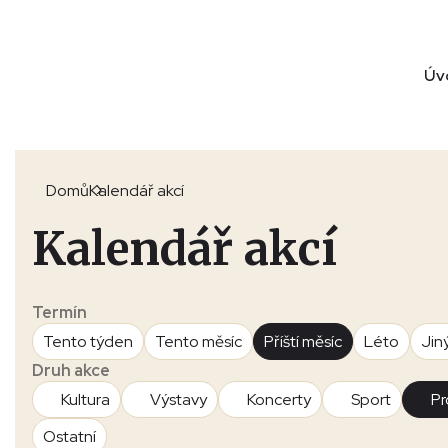
Úv
Domů
Kalendář akcí
Kalendář akcí
Termín
Tento týden
Tento měsíc
Příští měsíc
Léto
Jin
Druh akce
Kultura
Výstavy
Koncerty
Sport
Pr
Ostatní