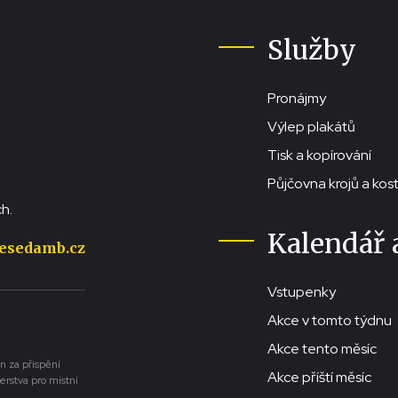
Služby
Pronájmy
Výlep plakátů
Tisk a kopírování
Půjčovna krojů a ko
h.
Kalendář 
esedamb.cz
Vstupenky
Akce v tomto týdnu
Akce tento měsíc
n za přispění
Akce příští měsíc
erstva pro místní