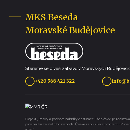
MKS Beseda
Moravské Budějovice
Staráme se o vaši zábavu v Moravských Budějovicíc
+420 568 421 322
info@b
Projekt „Rozvoj a podpora nabídky destinace Třebíčsko“ je realizová
prostředků ze státního rozpočtu České republiky z programu Minist
rozvoj.