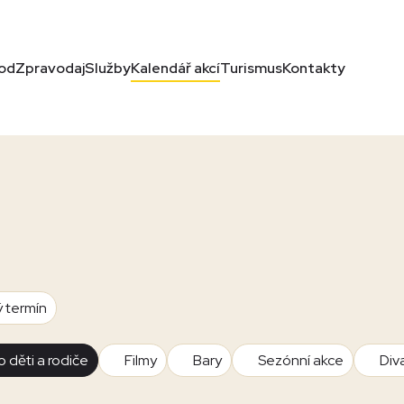
od
Zpravodaj
Služby
Kalendář akcí
Turismus
Kontakty
ý termín
o děti a rodiče
Filmy
Bary
Sezónní akce
Div