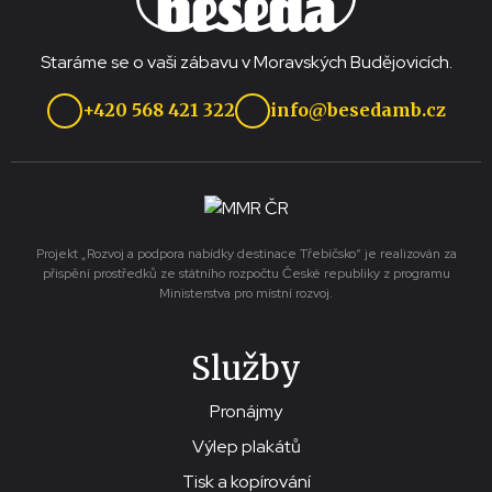
Staráme se o vaši zábavu v Moravských Budějovicích.
+420 568 421 322
info@besedamb.cz
Projekt „Rozvoj a podpora nabídky destinace Třebíčsko“ je realizován za
přispění prostředků ze státního rozpočtu České republiky z programu
Ministerstva pro místní rozvoj.
Služby
Pronájmy
Výlep plakátů
Tisk a kopírování