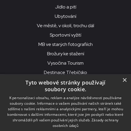
Jídlo a pití
Ubytování
Ve městě, v okolí, trochu dál
Sportovní vyžití
MB ve starých fotografiích
Brožury ke stažení
Vysočina Tourism
Destinace Třebíčsko
×
Tyto webové stránky používají
soubory cookie.
MKS Beseda, příspěvková organizace, Purcnerova 62, 676 02
K personalizaci obsahu, reklam a analýze návštěvnosti používáme
Moravské Budějovice
soubory cookie. Informace o vašem používání našich stránek také
IČO: 00091758, DIČ: CZ00091758, ID datové schránky: chjn2kd
sdílíme s našimi reklamními a analytickými partnery, kteří je mohou
kombinovat s dalšími informacemi, které jste jim poskytli nebo které
© 2026
MKS Beseda Mor. Budějovice
shromáždili při vašem používání jejich služeb.
Zásady ochrany
osobních údajů
Nastavení cookies