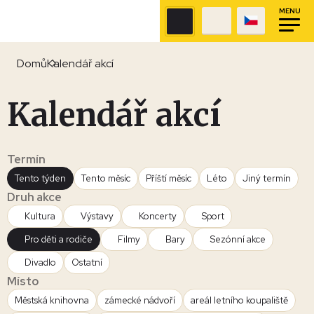
MENU
Domů
Kalendář akcí
Kalendář akcí
Termín
Tento týden
Tento měsíc
Příští měsíc
Léto
Jiný termín
Druh akce
Kultura
Výstavy
Koncerty
Sport
Pro děti a rodiče
Filmy
Bary
Sezónní akce
Divadlo
Ostatní
Místo
Městská knihovna
zámecké nádvoří
areál letního koupaliště