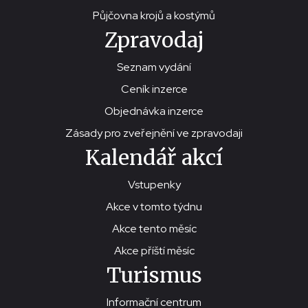
Půjčovna krojů a kostýmů
Zpravodaj
Seznam vydání
Ceník inzerce
Objednávka inzerce
Zásady pro zveřejnění ve zpravodaji
Kalendář akcí
Vstupenky
Akce v tomto týdnu
Akce tento měsíc
Akce příští měsíc
Turismus
Informační centrum