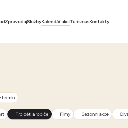
od
Zpravodaj
Služby
Kalendář akcí
Turismus
Kontakty
ý termín
rt
Pro děti a rodiče
Filmy
Sezónní akce
Div