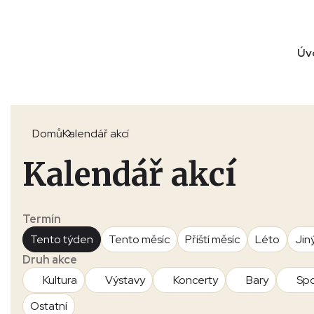
Úv
Domů
Kalendář akcí
Kalendář akcí
Termín
Tento týden
Tento měsíc
Příští měsíc
Léto
Jin
Druh akce
Kultura
Výstavy
Koncerty
Bary
Spo
Ostatní