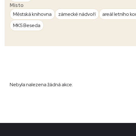
Místo
Městská knihovna
zámecké nádvoří
areál letního ko
MKS Beseda
Nebyla nalezena žádná akce.