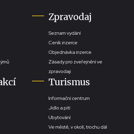
Zpravodaj
Seznam vydání
Ceník inzerce
Objednávka inzerce
stýmů
Zásady pro zveřejnění ve
zpravodaji
akcí
Turismus
Informační centrum
Jídlo a pití
Ubytování
Ve městě, v okolí, trochu dál