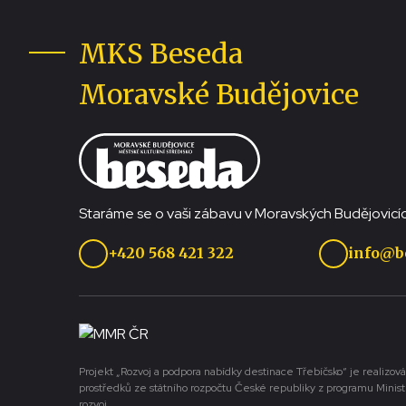
MKS Beseda
Moravské Budějovice
Staráme se o vaši zábavu v Moravských Budějovicíc
+420 568 421 322
info@b
Projekt „Rozvoj a podpora nabídky destinace Třebíčsko“ je realizová
prostředků ze státního rozpočtu České republiky z programu Minist
rozvoj.