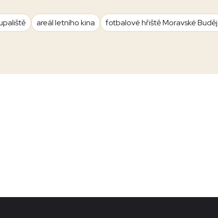
upaliště
areál letního kina
fotbalové hřiště Moravské Budě