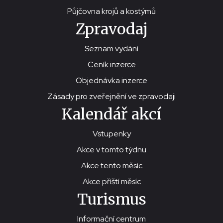
Půjčovna krojů a kostýmů
Zpravodaj
Seznam vydání
Ceník inzerce
Objednávka inzerce
Zásady pro zveřejnění ve zpravodaji
Kalendář akcí
Vstupenky
Akce v tomto týdnu
Akce tento měsíc
Akce příští měsíc
Turismus
Informační centrum