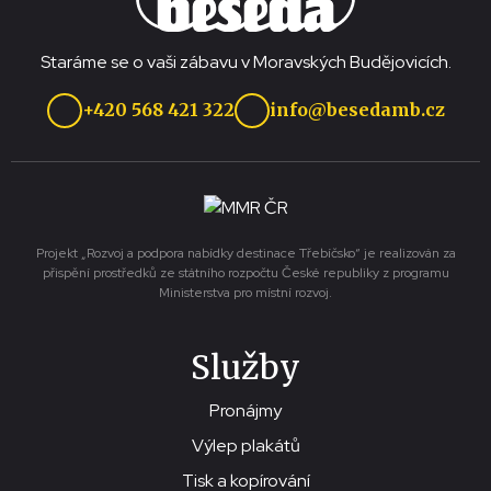
Staráme se o vaši zábavu v Moravských Budějovicích.
+420 568 421 322
info@besedamb.cz
Projekt „Rozvoj a podpora nabídky destinace Třebíčsko“ je realizován za
přispění prostředků ze státního rozpočtu České republiky z programu
Ministerstva pro místní rozvoj.
Služby
Pronájmy
Výlep plakátů
Tisk a kopírování