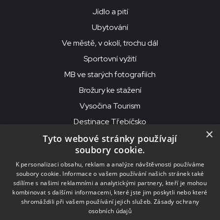
Jídlo a pití
Ubytování
Ve městě, v okolí, trochu dál
Sportovní vyžití
MB ve starých fotografiích
Brožury ke stažení
Vysočina Tourism
Destinace Třebíčsko
×
Tyto webové stránky používají
soubory cookie.
MKS Beseda, příspěvková organizace, Purcnerova 62, 676 02
K personalizaci obsahu, reklam a analýze návštěvnosti používáme
Moravské Budějovice
soubory cookie. Informace o vašem používání našich stránek také
IČO: 00091758, DIČ: CZ00091758, ID datové schránky: chjn2kd
sdílíme s našimi reklamními a analytickými partnery, kteří je mohou
kombinovat s dalšími informacemi, které jste jim poskytli nebo které
© 2026
MKS Beseda Mor. Budějovice
shromáždili při vašem používání jejich služeb.
Zásady ochrany
osobních údajů
Nastavení cookies