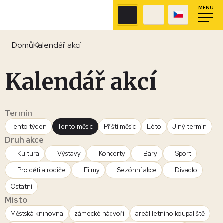
MENU
Domů
Kalendář akcí
Kalendář akcí
Termín
Tento týden
Tento měsíc
Příští měsíc
Léto
Jiný termín
Druh akce
Kultura
Výstavy
Koncerty
Bary
Sport
Pro děti a rodiče
Filmy
Sezónní akce
Divadlo
Ostatní
Místo
Městská knihovna
zámecké nádvoří
areál letního koupaliště