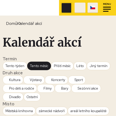
MENU
Domů
Kalendář akcí
Kalendář akcí
Termín
Tento týden
Tento měsíc
Příští měsíc
Léto
Jiný termín
Druh akce
Kultura
Výstavy
Koncerty
Sport
Pro děti a rodiče
Filmy
Bary
Sezónní akce
Divadlo
Ostatní
Místo
Městská knihovna
zámecké nádvoří
areál letního koupaliště