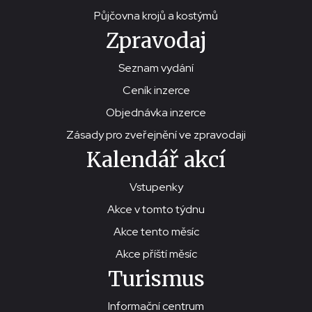
Půjčovna krojů a kostýmů
Zpravodaj
Seznam vydání
Ceník inzerce
Objednávka inzerce
Zásady pro zveřejnění ve zpravodaji
Kalendář akcí
Vstupenky
Akce v tomto týdnu
Akce tento měsíc
Akce příští měsíc
Turismus
Informační centrum