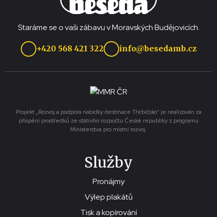
Staráme se o vaši zábavu v Moravských Budějovicích.
+420 568 421 322
info@besedamb.cz
Projekt „Rozvoj a podpora nabídky destinace Třebíčsko“ je realizován za
přispění prostředků ze státního rozpočtu České republiky z programu
Ministerstva pro místní rozvoj.
Služby
Pronájmy
Výlep plakátů
Tisk a kopírování