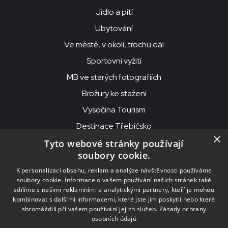
Jídlo a pití
Ubytování
Ve městě, v okolí, trochu dál
Sportovní vyžití
MB ve starých fotografiích
Brožury ke stažení
Vysočina Tourism
Destinace Třebíčsko
×
Tyto webové stránky používají
soubory cookie.
MKS Beseda, příspěvková organizace, Purcnerova 62, 676 02
K personalizaci obsahu, reklam a analýze návštěvnosti používáme
Moravské Budějovice
soubory cookie. Informace o vašem používání našich stránek také
IČO: 00091758, DIČ: CZ00091758, ID datové schránky: chjn2kd
sdílíme s našimi reklamními a analytickými partnery, kteří je mohou
kombinovat s dalšími informacemi, které jste jim poskytli nebo které
© 2026
MKS Beseda Mor. Budějovice
shromáždili při vašem používání jejich služeb.
Zásady ochrany
osobních údajů
Nastavení cookies