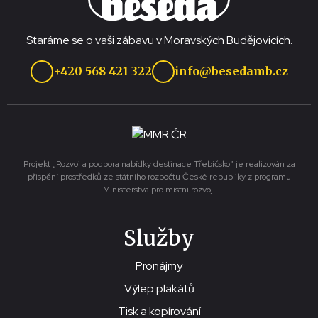
Staráme se o vaši zábavu v Moravských Budějovicích.
+420 568 421 322
info@besedamb.cz
Projekt „Rozvoj a podpora nabídky destinace Třebíčsko“ je realizován za
přispění prostředků ze státního rozpočtu České republiky z programu
Ministerstva pro místní rozvoj.
Služby
Pronájmy
Výlep plakátů
Tisk a kopírování