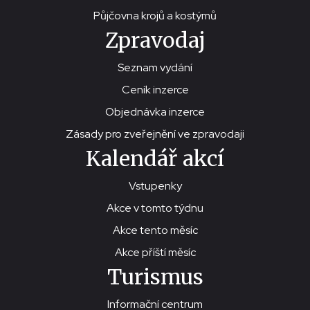
Půjčovna krojů a kostýmů
Zpravodaj
Seznam vydání
Ceník inzerce
Objednávka inzerce
Zásady pro zveřejnění ve zpravodaji
Kalendář akcí
Vstupenky
Akce v tomto týdnu
Akce tento měsíc
Akce příští měsíc
Turismus
Informační centrum