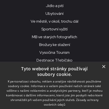
Jídlo a pití
Ubytování
Ve městě, v okolí, trochu dál
Sportovní vyžití
MB ve starých fotografiích
Brožury ke stažení
Vysočina Tourism
Destinace Třebíčsko
×
Tyto webové stránky používají
soubory cookie.
MKS Beseda, příspěvková organizace, Purcnerova 62, 676 02
K personalizaci obsahu, reklam a analýze návštěvnosti používáme
Moravské Budějovice
soubory cookie. Informace o vašem používání našich stránek také
IČO: 00091758, DIČ: CZ00091758, ID datové schránky: chjn2kd
sdílíme s našimi reklamními a analytickými partnery, kteří je mohou
kombinovat s dalšími informacemi, které jste jim poskytli nebo které
© 2026
MKS Beseda Mor. Budějovice
shromáždili při vašem používání jejich služeb.
Zásady ochrany
osobních údajů
Nastavení cookies