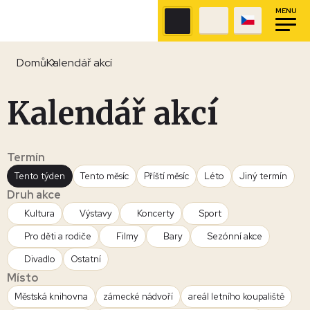
MENU
Domů
Kalendář akcí
Kalendář akcí
Termín
Tento týden
Tento měsíc
Příští měsíc
Léto
Jiný termín
Druh akce
Kultura
Výstavy
Koncerty
Sport
Pro děti a rodiče
Filmy
Bary
Sezónní akce
Divadlo
Ostatní
Místo
Městská knihovna
zámecké nádvoří
areál letního koupaliště