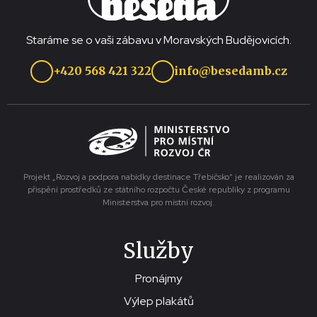
Staráme se o vaši zábavu v Moravských Budějovicích.
+420 568 421 322
info@besedamb.cz
Projekt „Rozvoj a podpora nabídky destinace Třebíčsko“ je realizován za
přispění prostředků ze státního rozpočtu České republiky z programu
Ministerstva pro místní rozvoj.
Služby
Pronájmy
Výlep plakátů