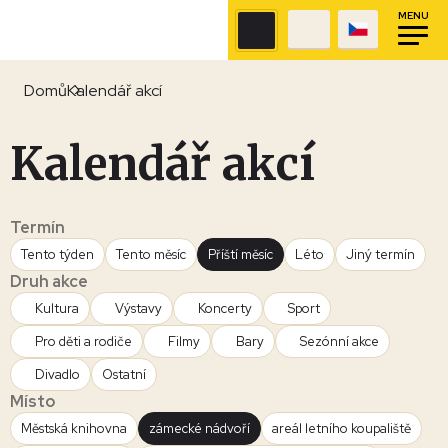
MENU
Domů
Kalendář akcí
Kalendář akcí
Termín
Tento týden
Tento měsíc
Příští měsíc
Léto
Jiný termín
Druh akce
Kultura
Výstavy
Koncerty
Sport
Pro děti a rodiče
Filmy
Bary
Sezónní akce
Divadlo
Ostatní
Místo
Městská knihovna
zámecké nádvoří
areál letního koupaliště