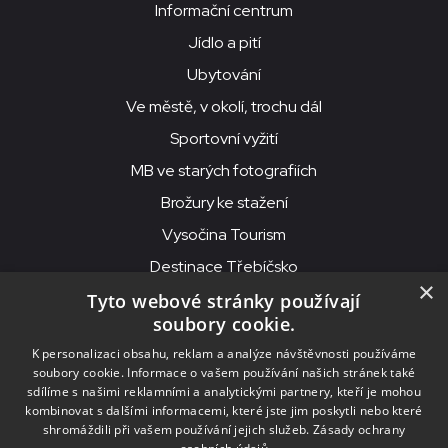
Informační centrum
Jídlo a pití
Ubytování
Ve městě, v okolí, trochu dál
Sportovní vyžití
MB ve starých fotografiích
Brožury ke stažení
Vysočina Tourism
Destinace Třebíčsko
×
Tyto webové stránky používají
soubory cookie.
MKS Beseda, příspěvková organizace, Purcnerova 62, 676 02
K personalizaci obsahu, reklam a analýze návštěvnosti používáme
Moravské Budějovice
soubory cookie. Informace o vašem používání našich stránek také
IČO: 00091758, DIČ: CZ00091758, ID datové schránky: chjn2kd
sdílíme s našimi reklamními a analytickými partnery, kteří je mohou
kombinovat s dalšími informacemi, které jste jim poskytli nebo které
© 2026
MKS Beseda Mor. Budějovice
shromáždili při vašem používání jejich služeb.
Zásady ochrany