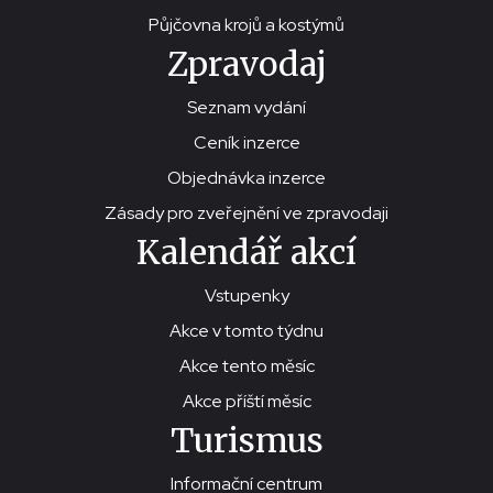
Půjčovna krojů a kostýmů
Zpravodaj
Seznam vydání
Ceník inzerce
Objednávka inzerce
Zásady pro zveřejnění ve zpravodaji
Kalendář akcí
Vstupenky
Akce v tomto týdnu
Akce tento měsíc
Akce příští měsíc
Turismus
Informační centrum