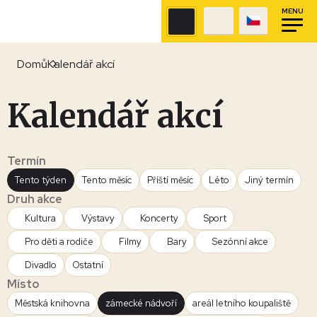
MENU
Domů
Kalendář akcí
Kalendář akcí
Termín
Tento týden
Tento měsíc
Příští měsíc
Léto
Jiný termín
Druh akce
Kultura
Výstavy
Koncerty
Sport
Pro děti a rodiče
Filmy
Bary
Sezónní akce
Divadlo
Ostatní
Místo
Městská knihovna
zámecké nádvoří
areál letního koupaliště