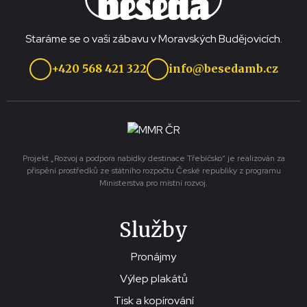
Staráme se o vaši zábavu v Moravských Budějovicích.
+420 568 421 322
info@besedamb.cz
Projekt „Rozvoj a podpora nabídky destinace Třebíčsko“ je realizován za
přispění prostředků ze státního rozpočtu České republiky z programu
Ministerstva pro místní rozvoj.
Služby
Pronájmy
Výlep plakátů
Tisk a kopírování