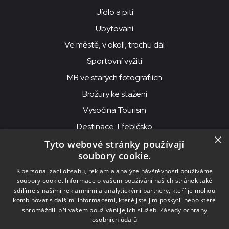
Jídlo a pití
Ubytování
Ve městě, v okolí, trochu dál
Sportovní vyžití
MB ve starých fotografiích
Brožury ke stažení
Vysočina Tourism
Destinace Třebíčsko
×
Tyto webové stránky používají
soubory cookie.
MKS Beseda, příspěvková organizace, Purcnerova 62, 676 02
K personalizaci obsahu, reklam a analýze návštěvnosti používáme
Moravské Budějovice
soubory cookie. Informace o vašem používání našich stránek také
IČO: 00091758, DIČ: CZ00091758, ID datové schránky: chjn2kd
sdílíme s našimi reklamními a analytickými partnery, kteří je mohou
kombinovat s dalšími informacemi, které jste jim poskytli nebo které
© 2026
MKS Beseda Mor. Budějovice
shromáždili při vašem používání jejich služeb.
Zásady ochrany
osobních údajů
Nastavení cookies