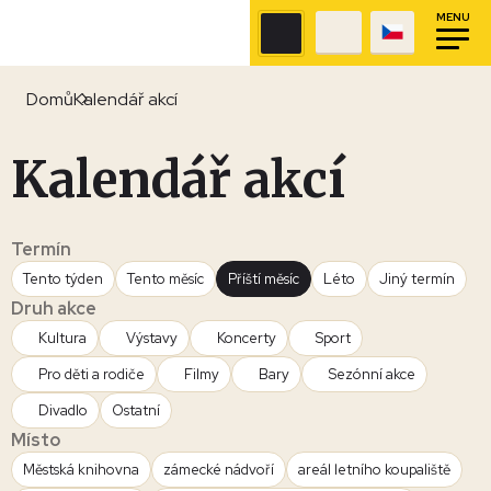
MENU
Domů
Kalendář akcí
Kalendář akcí
Termín
Tento týden
Tento měsíc
Příští měsíc
Léto
Jiný termín
Druh akce
Kultura
Výstavy
Koncerty
Sport
Pro děti a rodiče
Filmy
Bary
Sezónní akce
Divadlo
Ostatní
Místo
Městská knihovna
zámecké nádvoří
areál letního koupaliště