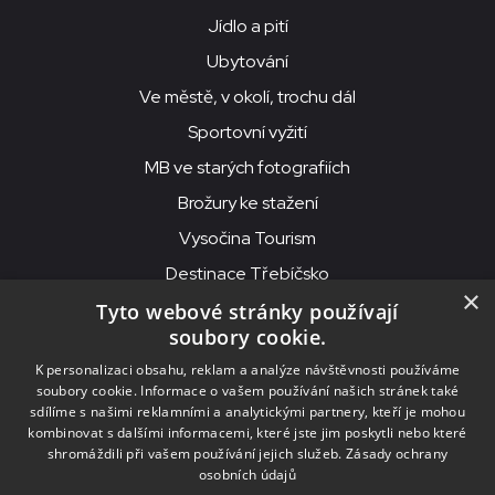
Jídlo a pití
Ubytování
Ve městě, v okolí, trochu dál
Sportovní vyžití
MB ve starých fotografiích
Brožury ke stažení
Vysočina Tourism
Destinace Třebíčsko
×
Tyto webové stránky používají
soubory cookie.
MKS Beseda, příspěvková organizace, Purcnerova 62, 676 02
K personalizaci obsahu, reklam a analýze návštěvnosti používáme
Moravské Budějovice
soubory cookie. Informace o vašem používání našich stránek také
IČO: 00091758, DIČ: CZ00091758, ID datové schránky: chjn2kd
sdílíme s našimi reklamními a analytickými partnery, kteří je mohou
kombinovat s dalšími informacemi, které jste jim poskytli nebo které
© 2026
MKS Beseda Mor. Budějovice
shromáždili při vašem používání jejich služeb.
Zásady ochrany
osobních údajů
Nastavení cookies