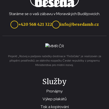
Staráme se o vaši zábavu v Moravských Budějovicích.
+420 568 421 322
info@besedamb.cz
Projekt „Rozvoj a podpora nabídky destinace Třebíčsko“ je realizován za
přispění prostředků ze státního rozpočtu České republiky z programu
Ministerstva pro místní rozvoj.
Služby
Pronájmy
Výlep plakátů
Tisk a kopírování