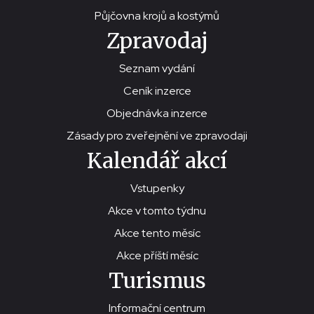
Půjčovna krojů a kostýmů
Zpravodaj
Seznam vydání
Ceník inzerce
Objednávka inzerce
Zásady pro zveřejnění ve zpravodaji
Kalendář akcí
Vstupenky
Akce v tomto týdnu
Akce tento měsíc
Akce příští měsíc
Turismus
Informační centrum