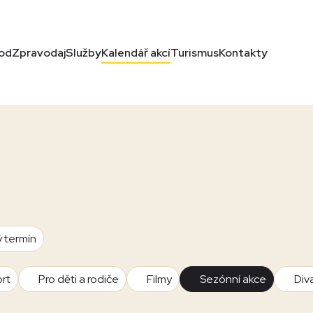
od
Zpravodaj
Služby
Kalendář akcí
Turismus
Kontakty
ý termín
rt
Pro děti a rodiče
Filmy
Sezónní akce
Div