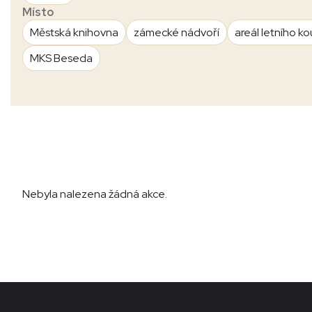
Místo
Městská knihovna
zámecké nádvoří
areál letního ko
MKS Beseda
Nebyla nalezena žádná akce.