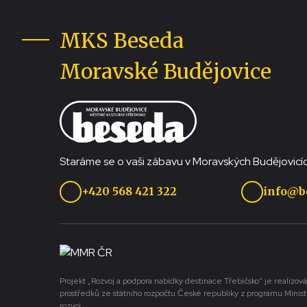
MKS Beseda
Moravské Budějovice
Staráme se o vaši zábavu v Moravských Budějovicíc
+420 568 421 322
info@b
Projekt „Rozvoj a podpora nabídky destinace Třebíčsko“ je realizová
prostředků ze státního rozpočtu České republiky z programu Minist
rozvoj.