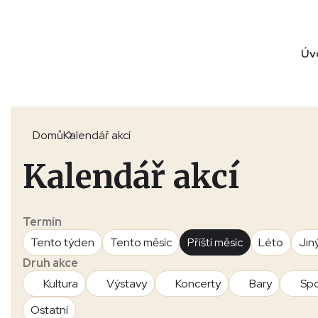
Úv
Domů
Kalendář akcí
Kalendář akcí
Termín
Tento týden
Tento měsíc
Příští měsíc
Léto
Jin
Druh akce
Kultura
Výstavy
Koncerty
Bary
Spo
Ostatní