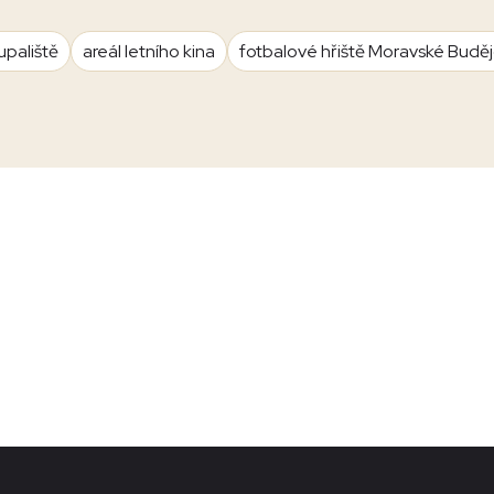
upaliště
areál letního kina
fotbalové hřiště Moravské Budě