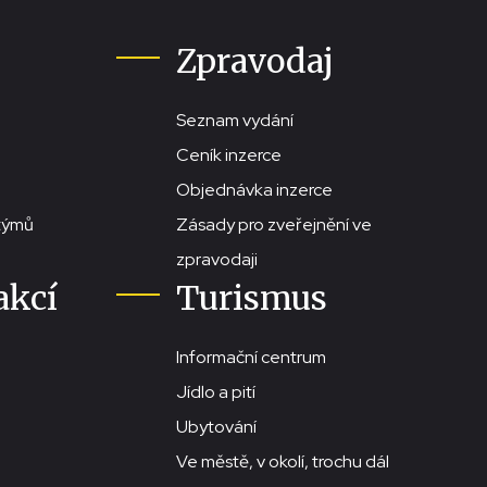
Zpravodaj
Seznam vydání
Ceník inzerce
Objednávka inzerce
stýmů
Zásady pro zveřejnění ve
zpravodaji
akcí
Turismus
Informační centrum
Jídlo a pití
Ubytování
Ve městě, v okolí, trochu dál