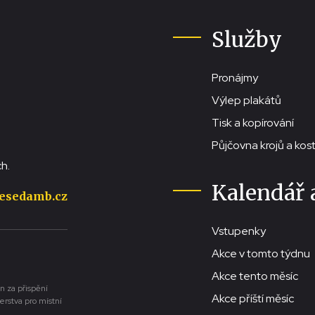
Služby
Pronájmy
Výlep plakátů
Tisk a kopírování
Půjčovna krojů a ko
h.
Kalendář 
esedamb.cz
Vstupenky
Akce v tomto týdnu
Akce tento měsíc
n za přispění
Akce příští měsíc
erstva pro místní