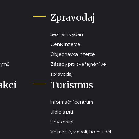
Zpravodaj
Seznam vydání
Ceník inzerce
Objednávka inzerce
stýmů
Zásady pro zveřejnění ve
zpravodaji
akcí
Turismus
Informační centrum
Jídlo a pití
Ubytování
Ve městě, v okolí, trochu dál