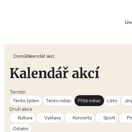
Úv
Domů
Kalendář akcí
Kalendář akcí
Termín
Tento týden
Tento měsíc
Příští měsíc
Léto
Jin
Druh akce
Kultura
Výstavy
Koncerty
Sport
Pr
Ostatní