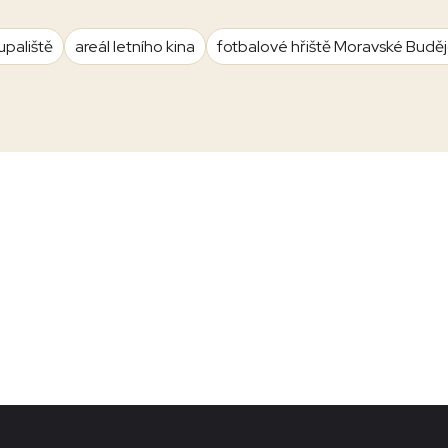
upaliště
areál letního kina
fotbalové hřiště Moravské Budě