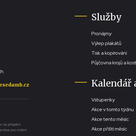
Služby
Pronájmy
Výlep plakátů
Tisk a kopírování
Půjčovna krojů a ko
h.
Kalendář 
esedamb.cz
Vstupenky
Akce v tomto týdnu
Akce tento měsíc
n za přispění
Akce příští měsíc
erstva pro místní