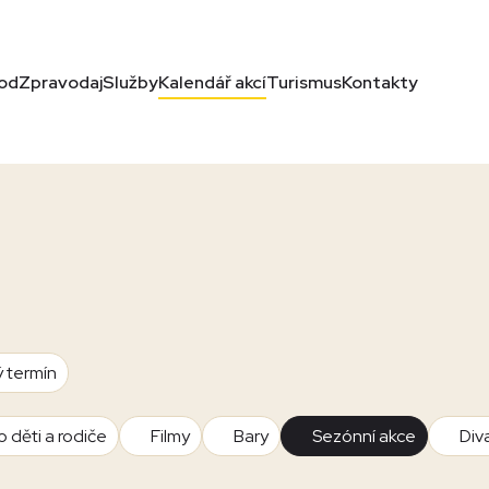
od
Zpravodaj
Služby
Kalendář akcí
Turismus
Kontakty
ý termín
o děti a rodiče
Filmy
Bary
Sezónní akce
Div