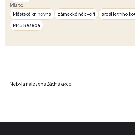
Místo
Městská knihovna
zámecké nádvoří
areál letního ko
MKS Beseda
Nebyla nalezena žádná akce.