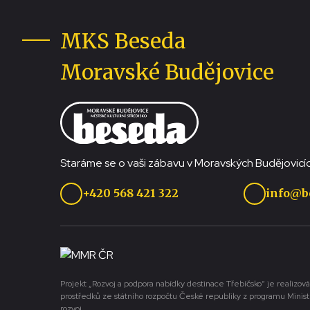
MKS Beseda
Moravské Budějovice
Staráme se o vaši zábavu v Moravských Budějovicíc
+420 568 421 322
info@b
Projekt „Rozvoj a podpora nabídky destinace Třebíčsko“ je realizová
prostředků ze státního rozpočtu České republiky z programu Minist
rozvoj.