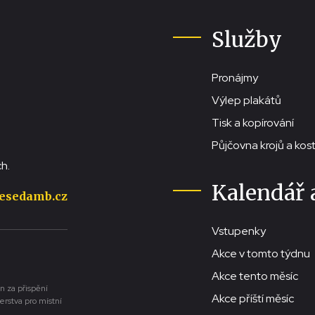
Služby
Pronájmy
Výlep plakátů
Tisk a kopírování
Půjčovna krojů a ko
h.
Kalendář 
esedamb.cz
Vstupenky
Akce v tomto týdnu
Akce tento měsíc
n za přispění
Akce příští měsíc
erstva pro místní