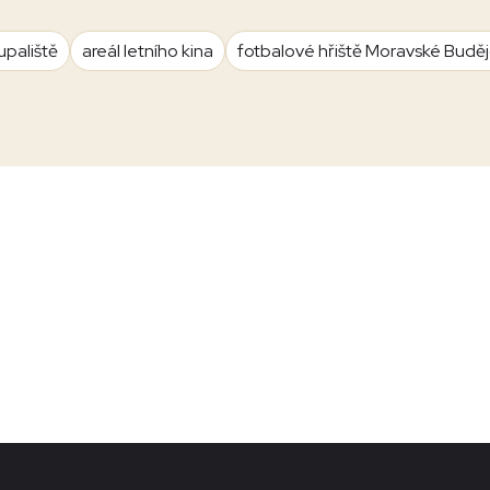
upaliště
areál letního kina
fotbalové hřiště Moravské Budě