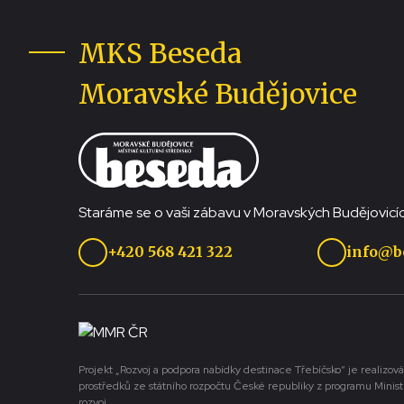
MKS Beseda
Moravské Budějovice
Staráme se o vaši zábavu v Moravských Budějovicíc
+420 568 421 322
info@b
Projekt „Rozvoj a podpora nabídky destinace Třebíčsko“ je realizová
prostředků ze státního rozpočtu České republiky z programu Minist
rozvoj.