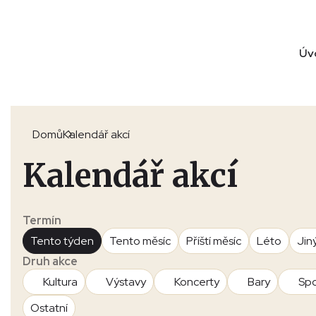
Úv
Domů
Kalendář akcí
Kalendář akcí
Termín
Tento týden
Tento měsíc
Příští měsíc
Léto
Jin
Druh akce
Kultura
Výstavy
Koncerty
Bary
Spo
Ostatní