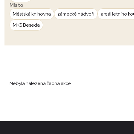
Místo
Městská knihovna
zámecké nádvoří
areál letního ko
MKS Beseda
Nebyla nalezena žádná akce.