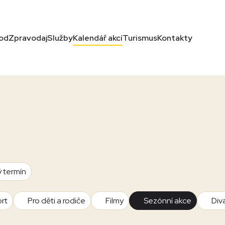
od
Zpravodaj
Služby
Kalendář akcí
Turismus
Kontakty
ý termín
rt
Pro děti a rodiče
Filmy
Sezónní akce
Div