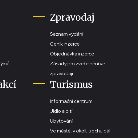
Zpravodaj
Seznam vydání
Ceník inzerce
Objednávka inzerce
stýmů
Zásady pro zveřejnění ve
zpravodaji
akcí
Turismus
Informační centrum
Jídlo a pití
Ubytování
Ve městě, v okolí, trochu dál