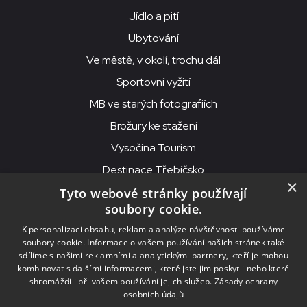
Jídlo a pití
Ubytování
Ve městě, v okolí, trochu dál
Sportovní vyžití
MB ve starých fotografiích
Brožury ke stažení
Vysočina Tourism
Destinace Třebíčsko
×
Tyto webové stránky používají
soubory cookie.
MKS Beseda, příspěvková organizace, Purcnerova 62, 676 02
K personalizaci obsahu, reklam a analýze návštěvnosti používáme
Moravské Budějovice
soubory cookie. Informace o vašem používání našich stránek také
IČO: 00091758, DIČ: CZ00091758, ID datové schránky: chjn2kd
sdílíme s našimi reklamními a analytickými partnery, kteří je mohou
kombinovat s dalšími informacemi, které jste jim poskytli nebo které
© 2026
MKS Beseda Mor. Budějovice
shromáždili při vašem používání jejich služeb.
Zásady ochrany
osobních údajů
Nastavení cookies