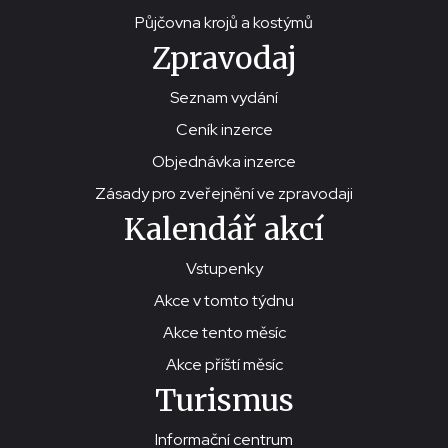
Půjčovna krojů a kostýmů
Zpravodaj
Seznam vydání
Ceník inzerce
Objednávka inzerce
Zásady pro zveřejnění ve zpravodaji
Kalendář akcí
Vstupenky
Akce v tomto týdnu
Akce tento měsíc
Akce příští měsíc
Turismus
Informační centrum