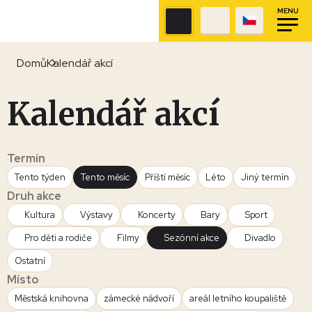
MENU
Domů
Kalendář akcí
Kalendář akcí
Termín
Tento týden
Tento měsíc
Příští měsíc
Léto
Jiný termín
Druh akce
Kultura
Výstavy
Koncerty
Bary
Sport
Pro děti a rodiče
Filmy
Sezónní akce
Divadlo
Ostatní
Místo
Městská knihovna
zámecké nádvoří
areál letního koupaliště