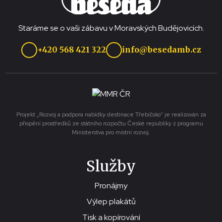
Staráme se o vaši zábavu v Moravských Budějovicích.
+420 568 421 322
info@besedamb.cz
Projekt „Rozvoj a podpora nabídky destinace Třebíčsko“ je realizován za
přispění prostředků ze státního rozpočtu České republiky z programu
Ministerstva pro místní rozvoj.
Služby
Pronájmy
Výlep plakátů
Tisk a kopírování