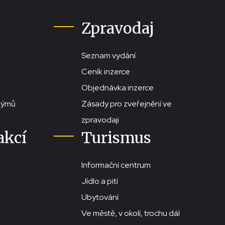
Zpravodaj
Seznam vydání
Ceník inzerce
Objednávka inzerce
stýmů
Zásady pro zveřejnění ve
zpravodaji
akcí
Turismus
Informační centrum
Jídlo a pití
Ubytování
Ve městě, v okolí, trochu dál