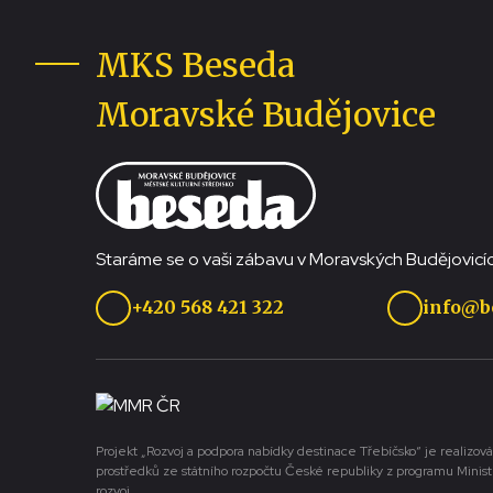
MKS Beseda
Moravské Budějovice
Staráme se o vaši zábavu v Moravských Budějovicíc
+420 568 421 322
info@b
Projekt „Rozvoj a podpora nabídky destinace Třebíčsko“ je realizová
prostředků ze státního rozpočtu České republiky z programu Minist
rozvoj.