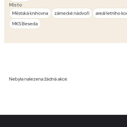
Místo
Městská knihovna
zámecké nádvoří
areál letního ko
MKS Beseda
Nebyla nalezena žádná akce.