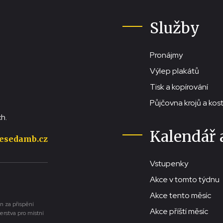
Služby
Pronájmy
Výlep plakátů
Tisk a kopírování
Půjčovna krojů a ko
h.
Kalendář 
esedamb.cz
Vstupenky
Akce v tomto týdnu
Akce tento měsíc
n za přispění
Akce příští měsíc
erstva pro místní