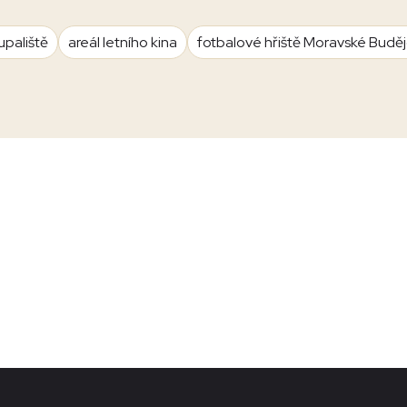
upaliště
areál letního kina
fotbalové hřiště Moravské Budě