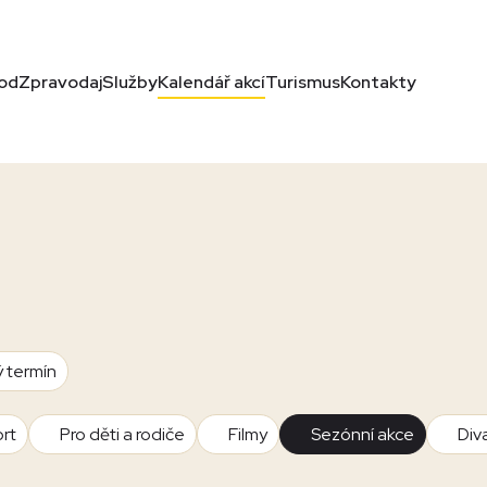
od
Zpravodaj
Služby
Kalendář akcí
Turismus
Kontakty
ý termín
rt
Pro děti a rodiče
Filmy
Sezónní akce
Div