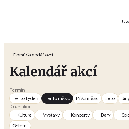
Úv
Domů
Kalendář akcí
Kalendář akcí
Termín
Tento týden
Tento měsíc
Příští měsíc
Léto
Jin
Druh akce
Kultura
Výstavy
Koncerty
Bary
Spo
Ostatní