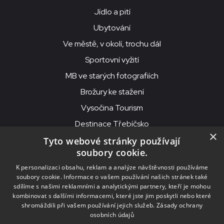
Jídlo a pití
Ubytování
Ve městě, v okolí, trochu dál
Sportovní vyžití
MB ve starých fotografiích
Brožury ke stažení
Vysočina Tourism
Destinace Třebíčsko
×
Tyto webové stránky používají
soubory cookie.
MKS Beseda, příspěvková organizace, Purcnerova 62, 676 02
K personalizaci obsahu, reklam a analýze návštěvnosti používáme
Moravské Budějovice
soubory cookie. Informace o vašem používání našich stránek také
IČO: 00091758, DIČ: CZ00091758, ID datové schránky: chjn2kd
sdílíme s našimi reklamními a analytickými partnery, kteří je mohou
kombinovat s dalšími informacemi, které jste jim poskytli nebo které
© 2026
MKS Beseda Mor. Budějovice
shromáždili při vašem používání jejich služeb.
Zásady ochrany
osobních údajů
Nastavení cookies