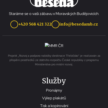
Staráme se o vaši zábavu v Moravských Budějovicích.
+420 568 421 322
info@besedamb.cz
Projekt „Rozvoj a podpora nabídky destinace Třebíčsko“ je realizován za
přispění prostředků ze státního rozpočtu České republiky z programu
Ministerstva pro místní rozvoj.
Služby
Pronájmy
Výlep plakátů
Tisk a kopírování