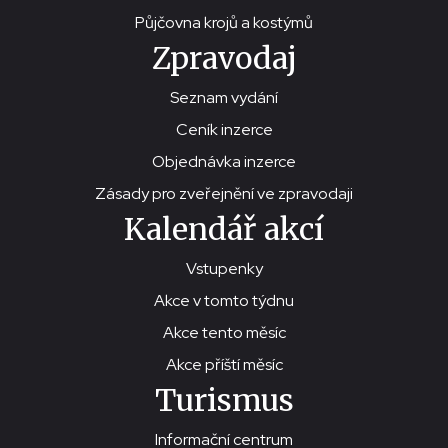
Půjčovna krojů a kostýmů
Zpravodaj
Seznam vydání
Ceník inzerce
Objednávka inzerce
Zásady pro zveřejnění ve zpravodaji
Kalendář akcí
Vstupenky
Akce v tomto týdnu
Akce tento měsíc
Akce příští měsíc
Turismus
Informační centrum