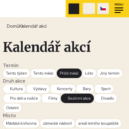
MENU
Domů
Kalendář akcí
Kalendář akcí
Termín
Tento týden
Tento měsíc
Příští měsíc
Léto
Jiný termín
Druh akce
Kultura
Výstavy
Koncerty
Bary
Sport
Pro děti a rodiče
Filmy
Sezónní akce
Divadlo
Ostatní
Místo
Městská knihovna
zámecké nádvoří
areál letního koupaliště