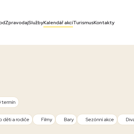
od
Zpravodaj
Služby
Kalendář akcí
Turismus
Kontakty
ý termín
o děti a rodiče
Filmy
Bary
Sezónní akce
Div