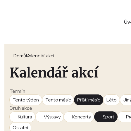
Úv
Domů
Kalendář akcí
Kalendář akcí
Termín
Tento týden
Tento měsíc
Příští měsíc
Léto
Jin
Druh akce
Kultura
Výstavy
Koncerty
Sport
Pr
Ostatní