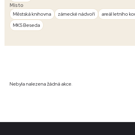
Místo
Městská knihovna
zámecké nádvoří
areál letního ko
MKS Beseda
Nebyla nalezena žádná akce.