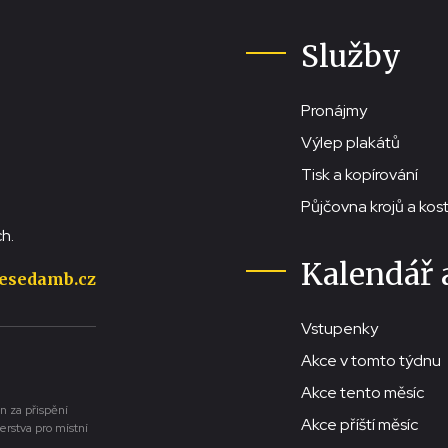
Služby
Pronájmy
Výlep plakátů
Tisk a kopírování
Půjčovna krojů a ko
h.
Kalendář 
esedamb.cz
Vstupenky
Akce v tomto týdnu
Akce tento měsíc
n za přispění
Akce příští měsíc
erstva pro místní