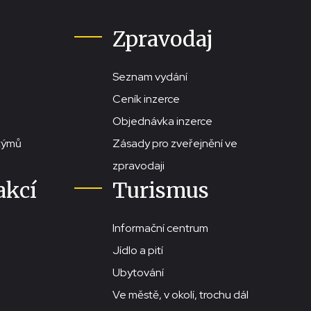
Zpravodaj
Seznam vydání
Ceník inzerce
Objednávka inzerce
stýmů
Zásady pro zveřejnění ve
zpravodaji
akcí
Turismus
Informační centrum
Jídlo a pití
Ubytování
Ve městě, v okolí, trochu dál