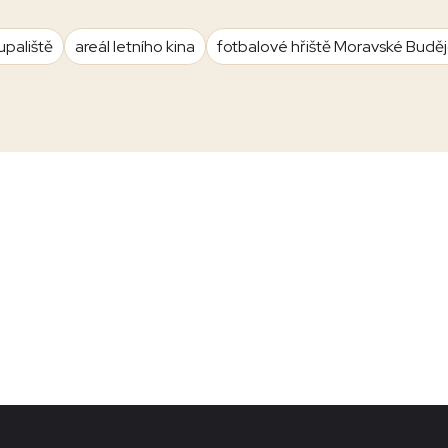
upaliště
areál letního kina
fotbalové hřiště Moravské Budě