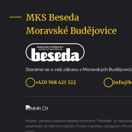
MKS Beseda
Moravské Budějovice
Staráme se o vaši zábavu v Moravských Budějovicíc
+420 568 421 322
info@b
Projekt „Rozvoj a podpora nabídky destinace Třebíčsko“ je realizová
prostředků ze státního rozpočtu České republiky z programu Minist
rozvoj.