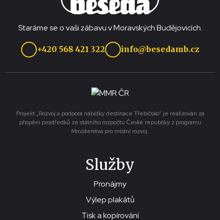
Staráme se o vaši zábavu v Moravských Budějovicích.
+420 568 421 322
info@besedamb.cz
Projekt „Rozvoj a podpora nabídky destinace Třebíčsko“ je realizován za
přispění prostředků ze státního rozpočtu České republiky z programu
Ministerstva pro místní rozvoj.
Služby
Pronájmy
Výlep plakátů
Tisk a kopírování