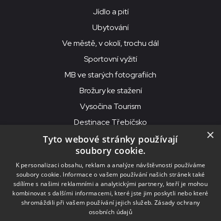
Jídlo a pití
Ubytování
Ve městě, v okolí, trochu dál
Sportovní vyžití
MB ve starých fotografiích
Brožury ke stažení
Vysočina Tourism
Destinace Třebíčsko
×
Tyto webové stránky používají
soubory cookie.
MKS Beseda, příspěvková organizace, Purcnerova 62, 676 02
K personalizaci obsahu, reklam a analýze návštěvnosti používáme
Moravské Budějovice
soubory cookie. Informace o vašem používání našich stránek také
IČO: 00091758, DIČ: CZ00091758, ID datové schránky: chjn2kd
sdílíme s našimi reklamními a analytickými partnery, kteří je mohou
kombinovat s dalšími informacemi, které jste jim poskytli nebo které
© 2026
MKS Beseda Mor. Budějovice
shromáždili při vašem používání jejich služeb.
Zásady ochrany
osobních údajů
Nastavení cookies