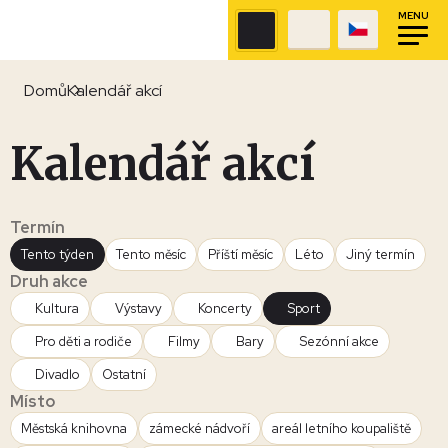
MENU
Domů
Kalendář akcí
Kalendář akcí
Termín
Tento týden
Tento měsíc
Příští měsíc
Léto
Jiný termín
Druh akce
Kultura
Výstavy
Koncerty
Sport
Pro děti a rodiče
Filmy
Bary
Sezónní akce
Divadlo
Ostatní
Místo
Městská knihovna
zámecké nádvoří
areál letního koupaliště