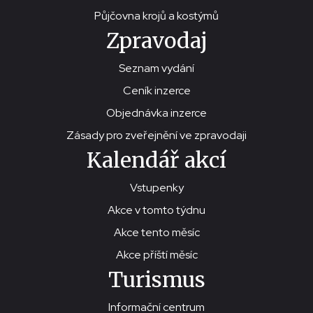
Půjčovna krojů a kostýmů
Zpravodaj
Seznam vydání
Ceník inzerce
Objednávka inzerce
Zásady pro zveřejnění ve zpravodaji
Kalendář akcí
Vstupenky
Akce v tomto týdnu
Akce tento měsíc
Akce příští měsíc
Turismus
Informační centrum