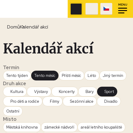
MENU
Domů
Kalendář akcí
Kalendář akcí
Termín
Tento týden
Tento měsíc
Příští měsíc
Léto
Jiný termín
Druh akce
Kultura
Výstavy
Koncerty
Bary
Sport
Pro děti a rodiče
Filmy
Sezónní akce
Divadlo
Ostatní
Místo
Městská knihovna
zámecké nádvoří
areál letního koupaliště