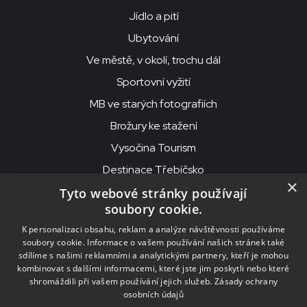
Jídlo a pití
Ubytování
Ve městě, v okolí, trochu dál
Sportovní vyžití
MB ve starých fotografiích
Brožury ke stažení
Vysočina Tourism
Destinace Třebíčsko
×
Tyto webové stránky používají
soubory cookie.
MKS Beseda, příspěvková organizace, Purcnerova 62, 676 02
K personalizaci obsahu, reklam a analýze návštěvnosti používáme
Moravské Budějovice
soubory cookie. Informace o vašem používání našich stránek také
IČO: 00091758, DIČ: CZ00091758, ID datové schránky: chjn2kd
sdílíme s našimi reklamními a analytickými partnery, kteří je mohou
kombinovat s dalšími informacemi, které jste jim poskytli nebo které
© 2026
MKS Beseda Mor. Budějovice
shromáždili při vašem používání jejich služeb.
Zásady ochrany
osobních údajů
Nastavení cookies