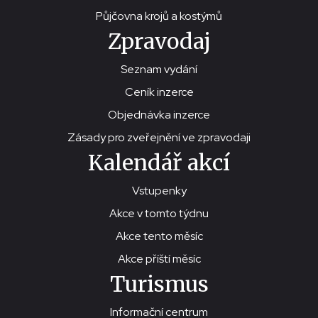
Půjčovna krojů a kostýmů
Zpravodaj
Seznam vydání
Ceník inzerce
Objednávka inzerce
Zásady pro zveřejnění ve zpravodaji
Kalendář akcí
Vstupenky
Akce v tomto týdnu
Akce tento měsíc
Akce příští měsíc
Turismus
Informační centrum