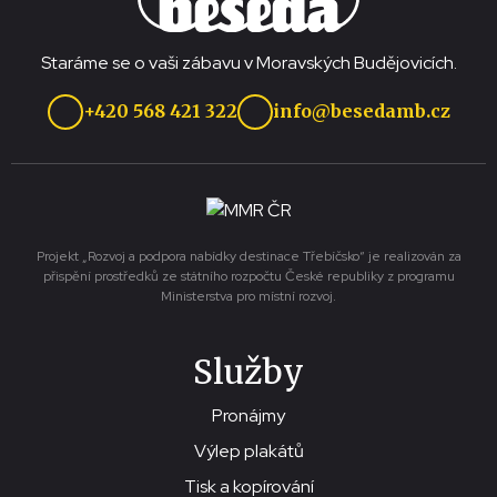
Staráme se o vaši zábavu v Moravských Budějovicích.
+420 568 421 322
info@besedamb.cz
Projekt „Rozvoj a podpora nabídky destinace Třebíčsko“ je realizován za
přispění prostředků ze státního rozpočtu České republiky z programu
Ministerstva pro místní rozvoj.
Služby
Pronájmy
Výlep plakátů
Tisk a kopírování