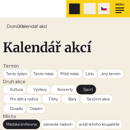
MENU
Domů
Kalendář akcí
Kalendář akcí
Termín
Tento týden
Tento měsíc
Příští měsíc
Léto
Jiný termín
Druh akce
Kultura
Výstavy
Koncerty
Sport
Pro děti a rodiče
Filmy
Bary
Sezónní akce
Divadlo
Ostatní
Místo
Městská knihovna
zámecké nádvoří
areál letního koupaliště