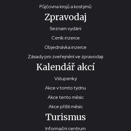
Půjčovna krojů a kostýmů
Zpravodaj
Seznam vydání
Ceník inzerce
Objednávka inzerce
Zásady pro zveřejnění ve zpravodaji
Kalendář akcí
Vstupenky
Akce v tomto týdnu
Akce tento měsíc
Akce příští měsíc
Turismus
Informační centrum