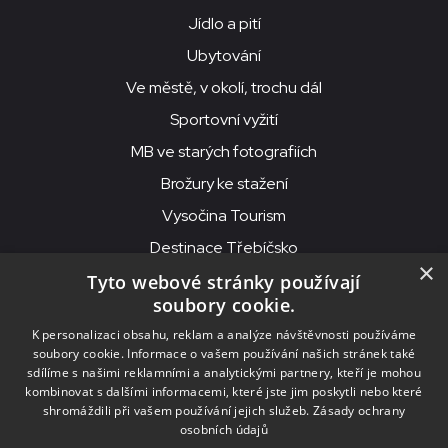
Jídlo a pití
Ubytování
Ve městě, v okolí, trochu dál
Sportovní vyžití
MB ve starých fotografiích
Brožury ke stažení
Vysočina Tourism
Destinace Třebíčsko
×
Tyto webové stránky používají
soubory cookie.
MKS Beseda, příspěvková organizace, Purcnerova 62, 676 02
K personalizaci obsahu, reklam a analýze návštěvnosti používáme
Moravské Budějovice
soubory cookie. Informace o vašem používání našich stránek také
IČO: 00091758, DIČ: CZ00091758, ID datové schránky: chjn2kd
sdílíme s našimi reklamními a analytickými partnery, kteří je mohou
kombinovat s dalšími informacemi, které jste jim poskytli nebo které
© 2026
MKS Beseda Mor. Budějovice
shromáždili při vašem používání jejich služeb.
Zásady ochrany
osobních údajů
Nastavení cookies