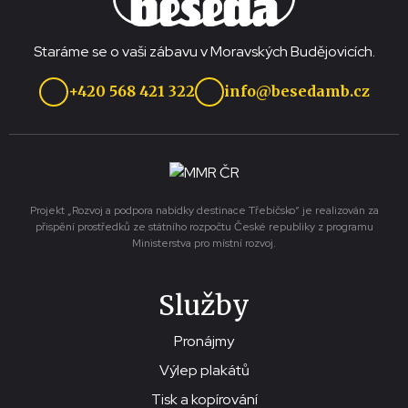
Staráme se o vaši zábavu v Moravských Budějovicích.
+420 568 421 322
info@besedamb.cz
Projekt „Rozvoj a podpora nabídky destinace Třebíčsko“ je realizován za
přispění prostředků ze státního rozpočtu České republiky z programu
Ministerstva pro místní rozvoj.
Služby
Pronájmy
Výlep plakátů
Tisk a kopírování