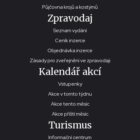
Půjčovna krojů a kostýmů
Zpravodaj
Seznam vydání
Ceník inzerce
Objednávka inzerce
Zásady pro zveřejnění ve zpravodaji
Kalendář akcí
Vstupenky
Akce v tomto týdnu
Akce tento měsíc
Akce příští měsíc
Turismus
Informační centrum