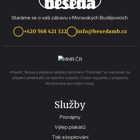
Staráme se o vaši zábavu v Moravských Budějovicích.
+420 568 421 322
info@besedamb.cz
Projekt „Rozvoj a podpora nabídky destinace Třebíčsko“ je realizován za
přispění prostředků ze státního rozpočtu České republiky z programu
Ministerstva pro místní rozvoj.
Služby
Pronájmy
Výlep plakátů
Tisk a kopírování