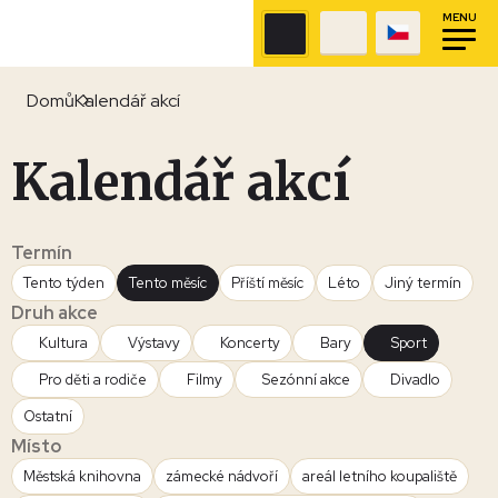
MENU
Domů
Kalendář akcí
Kalendář akcí
Termín
Tento týden
Tento měsíc
Příští měsíc
Léto
Jiný termín
Druh akce
Kultura
Výstavy
Koncerty
Bary
Sport
Pro děti a rodiče
Filmy
Sezónní akce
Divadlo
Ostatní
Místo
Městská knihovna
zámecké nádvoří
areál letního koupaliště