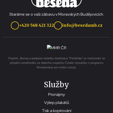
Staráme se o vaši zábavu v Moravských Budějovicích.
+420 568 421 322
info@besedamb.cz
Projekt „Rozvoj a podpora nabídky destinace Třebíčsko“ je realizován za
přispění prostředků ze státního rozpočtu České republiky z programu
Ministerstva pro místní rozvoj.
Služby
Pronájmy
Výlep plakátů
Tisk a kopírování