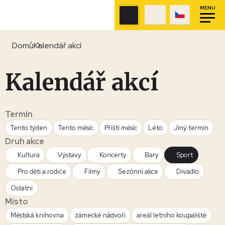
MENU
Domů
Kalendář akcí
Kalendář akcí
Termín
Tento týden
Tento měsíc
Příští měsíc
Léto
Jiný termín
Druh akce
Kultura
Výstavy
Koncerty
Bary
Sport
Pro děti a rodiče
Filmy
Sezónní akce
Divadlo
Ostatní
Místo
Městská knihovna
zámecké nádvoří
areál letního koupaliště