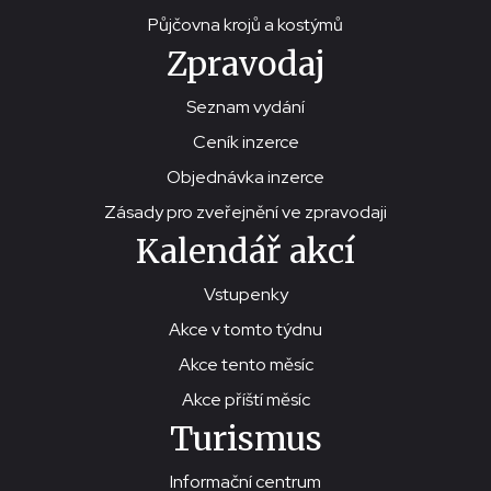
Půjčovna krojů a kostýmů
Zpravodaj
Seznam vydání
Ceník inzerce
Objednávka inzerce
Zásady pro zveřejnění ve zpravodaji
Kalendář akcí
Vstupenky
Akce v tomto týdnu
Akce tento měsíc
Akce příští měsíc
Turismus
Informační centrum