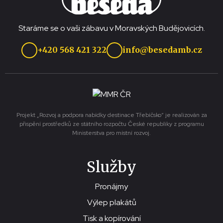
Staráme se o vaši zábavu v Moravských Budějovicích.
+420 568 421 322
info@besedamb.cz
Projekt „Rozvoj a podpora nabídky destinace Třebíčsko“ je realizován za
přispění prostředků ze státního rozpočtu České republiky z programu
Ministerstva pro místní rozvoj.
Služby
Pronájmy
Výlep plakátů
Tisk a kopírování