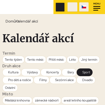
MENU
Domů
Kalendář akcí
Kalendář akcí
Termín
Tento týden
Tento měsíc
Příští měsíc
Léto
Jiný termín
Druh akce
Kultura
Výstavy
Koncerty
Bary
Sport
Pro děti a rodiče
Filmy
Sezónní akce
Divadlo
Ostatní
Místo
Městská knihovna
zámecké nádvoří
areál letního koupaliště