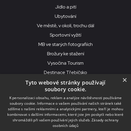
Jídlo a pití
Ubytování
Ve městě, v okolí, trochu dál
Sportovní vyžití
MB ve starých fotografiích
Brožury ke stažení
Vysočina Tourism
Destinace Třebíčsko
×
Tyto webové stránky používají
soubory cookie.
MKS Beseda, příspěvková organizace, Purcnerova 62, 676 02
K personalizaci obsahu, reklam a analýze návštěvnosti používáme
Moravské Budějovice
soubory cookie. Informace o vašem používání našich stránek také
IČO: 00091758, DIČ: CZ00091758, ID datové schránky: chjn2kd
sdílíme s našimi reklamními a analytickými partnery, kteří je mohou
kombinovat s dalšími informacemi, které jste jim poskytli nebo které
© 2026
MKS Beseda Mor. Budějovice
shromáždili při vašem používání jejich služeb.
Zásady ochrany
osobních údajů
Nastavení cookies