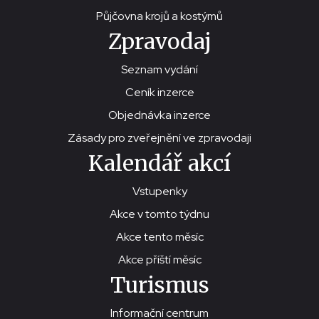
Půjčovna krojů a kostýmů
Zpravodaj
Seznam vydání
Ceník inzerce
Objednávka inzerce
Zásady pro zveřejnění ve zpravodaji
Kalendář akcí
Vstupenky
Akce v tomto týdnu
Akce tento měsíc
Akce příští měsíc
Turismus
Informační centrum