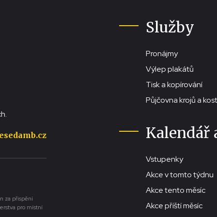
Služby
Pronájmy
Výlep plakátů
Tisk a kopírování
Půjčovna krojů a ko
h.
Kalendář 
esedamb.cz
Vstupenky
Akce v tomto týdnu
Akce tento měsíc
n za přispění
Akce příští měsíc
erstva pro místní