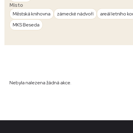
Místo
Městská knihovna
zámecké nádvoří
areál letního ko
MKS Beseda
Nebyla nalezena žádná akce.