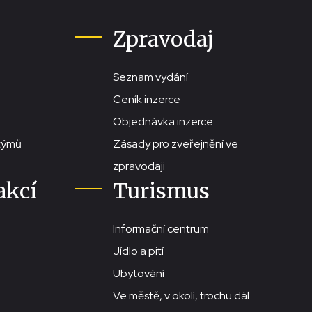
Zpravodaj
Seznam vydání
Ceník inzerce
Objednávka inzerce
stýmů
Zásady pro zveřejnění ve
zpravodaji
akcí
Turismus
Informační centrum
Jídlo a pití
Ubytování
Ve městě, v okolí, trochu dál