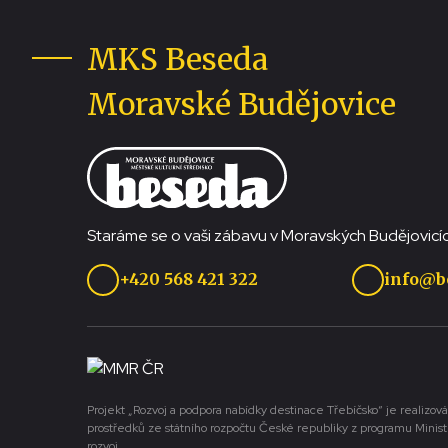
MKS Beseda
Moravské Budějovice
Staráme se o vaši zábavu v Moravských Budějovicíc
+420 568 421 322
info@b
Projekt „Rozvoj a podpora nabídky destinace Třebíčsko“ je realizová
prostředků ze státního rozpočtu České republiky z programu Minist
rozvoj.