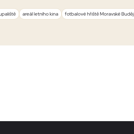
upaliště
areál letního kina
fotbalové hřiště Moravské Budě