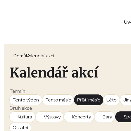
Úv
Domů
Kalendář akcí
Kalendář akcí
Termín
Tento týden
Tento měsíc
Příští měsíc
Léto
Jin
Druh akce
Kultura
Výstavy
Koncerty
Bary
Spo
Ostatní