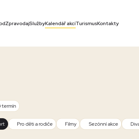
od
Zpravodaj
Služby
Kalendář akcí
Turismus
Kontakty
ý termín
rt
Pro děti a rodiče
Filmy
Sezónní akce
Div