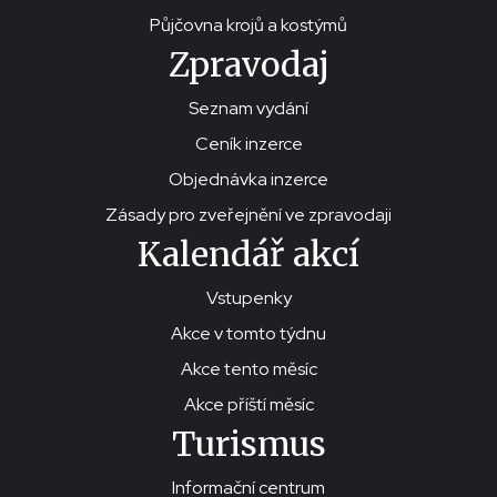
Půjčovna krojů a kostýmů
Zpravodaj
Seznam vydání
Ceník inzerce
Objednávka inzerce
Zásady pro zveřejnění ve zpravodaji
Kalendář akcí
Vstupenky
Akce v tomto týdnu
Akce tento měsíc
Akce příští měsíc
Turismus
Informační centrum