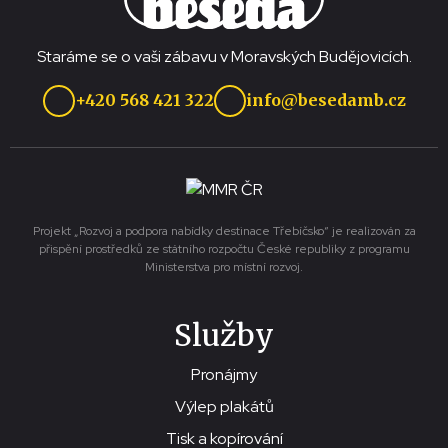
Staráme se o vaši zábavu v Moravských Budějovicích.
+420 568 421 322
info@besedamb.cz
Projekt „Rozvoj a podpora nabídky destinace Třebíčsko“ je realizován za
přispění prostředků ze státního rozpočtu České republiky z programu
Ministerstva pro místní rozvoj.
Služby
Pronájmy
Výlep plakátů
Tisk a kopírování