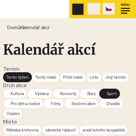
MENU
Domů
Kalendář akcí
Kalendář akcí
Termín
Tento týden
Tento měsíc
Příští měsíc
Léto
Jiný termín
Druh akce
Kultura
Výstavy
Koncerty
Bary
Sport
Pro děti a rodiče
Filmy
Sezónní akce
Divadlo
Ostatní
Místo
Městská knihovna
zámecké nádvoří
areál letního koupaliště