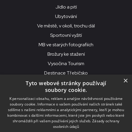
Jídlo a pití
Ubytování
Ve městě, v okolí, trochu dál
Sportovní vyžití
MB ve starých fotografiích
Brožury ke stažení
Vysočina Tourism
Destinace Třebíčsko
×
Tyto webové stránky používají
soubory cookie.
MKS Beseda, příspěvková organizace, Purcnerova 62, 676 02
K personalizaci obsahu, reklam a analýze návštěvnosti používáme
Moravské Budějovice
soubory cookie. Informace o vašem používání našich stránek také
IČO: 00091758, DIČ: CZ00091758, ID datové schránky: chjn2kd
sdílíme s našimi reklamními a analytickými partnery, kteří je mohou
kombinovat s dalšími informacemi, které jste jim poskytli nebo které
© 2026
MKS Beseda Mor. Budějovice
shromáždili při vašem používání jejich služeb.
Zásady ochrany
osobních údajů
Nastavení cookies