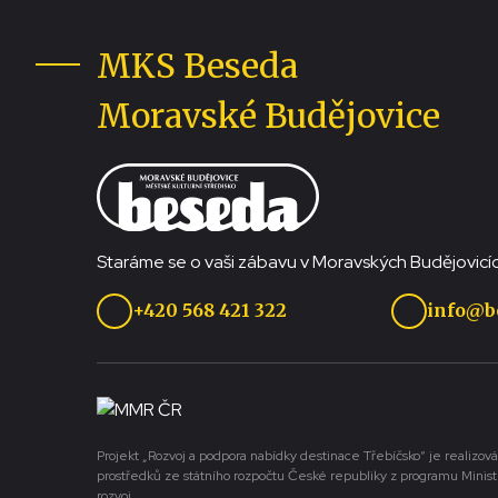
MKS Beseda
Moravské Budějovice
Staráme se o vaši zábavu v Moravských Budějovicíc
+420 568 421 322
info@b
Projekt „Rozvoj a podpora nabídky destinace Třebíčsko“ je realizová
prostředků ze státního rozpočtu České republiky z programu Minist
rozvoj.