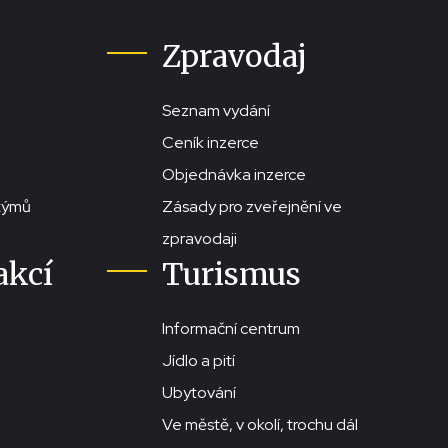
Zpravodaj
Seznam vydání
Ceník inzerce
Objednávka inzerce
stýmů
Zásady pro zveřejnění ve
zpravodaji
akcí
Turismus
Informační centrum
Jídlo a pití
Ubytování
Ve městě, v okolí, trochu dál