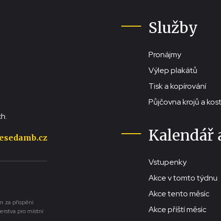
Služby
Pronájmy
Výlep plakátů
Tisk a kopírování
Půjčovna krojů a ko
h.
Kalendář 
esedamb.cz
Vstupenky
Akce v tomto týdnu
Akce tento měsíc
n za přispění
Akce příští měsíc
erstva pro místní