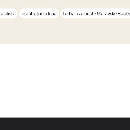
upaliště
areál letního kina
fotbalové hřiště Moravské Budě