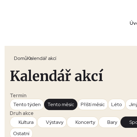
Úv
Domů
Kalendář akcí
Kalendář akcí
Termín
Tento týden
Tento měsíc
Příští měsíc
Léto
Jin
Druh akce
Kultura
Výstavy
Koncerty
Bary
Spo
Ostatní