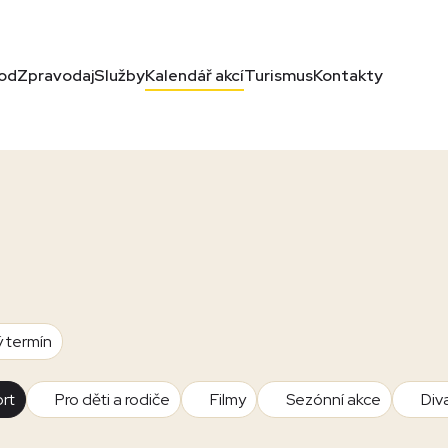
od
Zpravodaj
Služby
Kalendář akcí
Turismus
Kontakty
ý termín
rt
Pro děti a rodiče
Filmy
Sezónní akce
Div