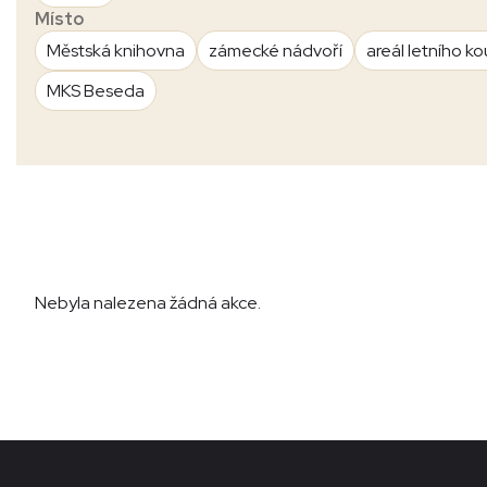
Místo
Městská knihovna
zámecké nádvoří
areál letního ko
MKS Beseda
Nebyla nalezena žádná akce.