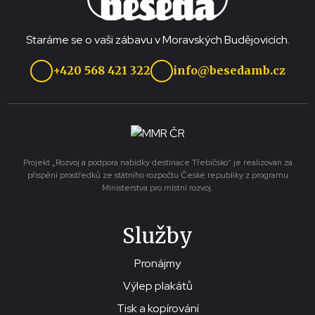
Staráme se o vaši zábavu v Moravských Budějovicích.
+420 568 421 322
info@besedamb.cz
Projekt „Rozvoj a podpora nabídky destinace Třebíčsko“ je realizován za
přispění prostředků ze státního rozpočtu České republiky z programu
Ministerstva pro místní rozvoj.
Služby
Pronájmy
Výlep plakátů
Tisk a kopírování