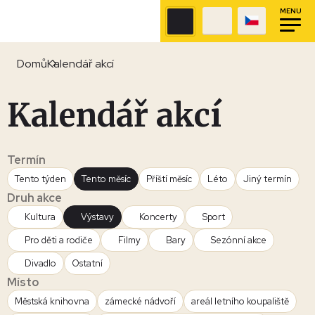
MENU
Domů
Kalendář akcí
Kalendář akcí
Termín
Tento týden
Tento měsíc
Příští měsíc
Léto
Jiný termín
Druh akce
Kultura
Výstavy
Koncerty
Sport
Pro děti a rodiče
Filmy
Bary
Sezónní akce
Divadlo
Ostatní
Místo
Městská knihovna
zámecké nádvoří
areál letního koupaliště