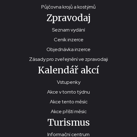
Půjčovna krojů a kostýmů
Zpravodaj
Seznam vydání
Ceník inzerce
Objednávka inzerce
Zásady pro zveřejnění ve zpravodaji
Kalendář akcí
Vstupenky
Akce v tomto týdnu
Akce tento měsíc
Akce příští měsíc
Turismus
Informační centrum