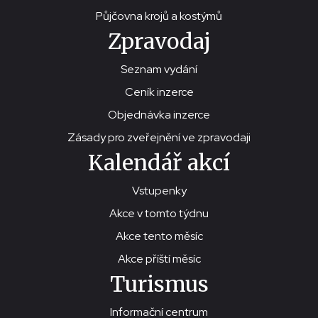
Půjčovna krojů a kostýmů
Zpravodaj
Seznam vydání
Ceník inzerce
Objednávka inzerce
Zásady pro zveřejnění ve zpravodaji
Kalendář akcí
Vstupenky
Akce v tomto týdnu
Akce tento měsíc
Akce příští měsíc
Turismus
Informační centrum