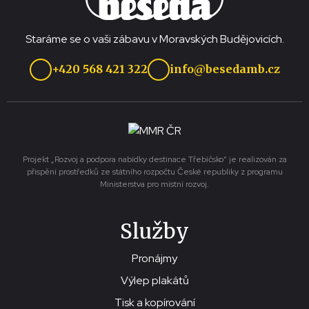
Staráme se o vaši zábavu v Moravských Budějovicích.
+420 568 421 322
info@besedamb.cz
Projekt „Rozvoj a podpora nabídky destinace Třebíčsko“ je realizován za
přispění prostředků ze státního rozpočtu České republiky z programu
Ministerstva pro místní rozvoj.
Služby
Pronájmy
Výlep plakátů
Tisk a kopírování