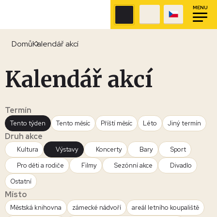
MENU
Domů
Kalendář akcí
Kalendář akcí
Termín
Tento týden
Tento měsíc
Příští měsíc
Léto
Jiný termín
Druh akce
Kultura
Výstavy
Koncerty
Bary
Sport
Pro děti a rodiče
Filmy
Sezónní akce
Divadlo
Ostatní
Místo
Městská knihovna
zámecké nádvoří
areál letního koupaliště