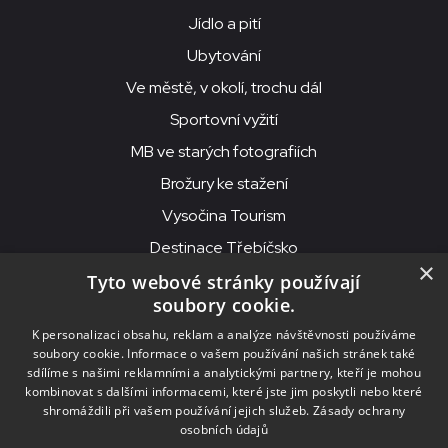
Jídlo a pití
Ubytování
Ve městě, v okolí, trochu dál
Sportovní vyžití
MB ve starých fotografiích
Brožury ke stažení
Vysočina Tourism
Destinace Třebíčsko
×
Tyto webové stránky používají
soubory cookie.
MKS Beseda, příspěvková organizace, Purcnerova 62, 676 02
K personalizaci obsahu, reklam a analýze návštěvnosti používáme
Moravské Budějovice
soubory cookie. Informace o vašem používání našich stránek také
IČO: 00091758, DIČ: CZ00091758, ID datové schránky: chjn2kd
sdílíme s našimi reklamními a analytickými partnery, kteří je mohou
kombinovat s dalšími informacemi, které jste jim poskytli nebo které
© 2026
MKS Beseda Mor. Budějovice
shromáždili při vašem používání jejich služeb.
Zásady ochrany
osobních údajů
Nastavení cookies