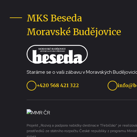
MKS Beseda
Moravské Budějovice
Staráme se o vaši zábavu v Moravských Budějovicíc
+420 568 421 322
info@b
Projekt „Rozvoj a podpora nabídky destinace Třebíčsko“ je realizová
prostředků ze státního rozpočtu České republiky z programu Minist
rozvoj.