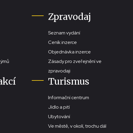
Zpravodaj
Seznam vydání
Ceník inzerce
Objednávka inzerce
stýmů
Zásady pro zveřejnění ve
zpravodaji
akcí
Turismus
Informační centrum
Jídlo a pití
Ubytování
Ve městě, v okolí, trochu dál