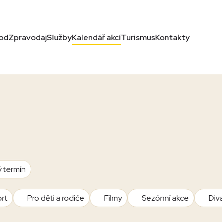
od
Zpravodaj
Služby
Kalendář akcí
Turismus
Kontakty
ý termín
rt
Pro děti a rodiče
Filmy
Sezónní akce
Div