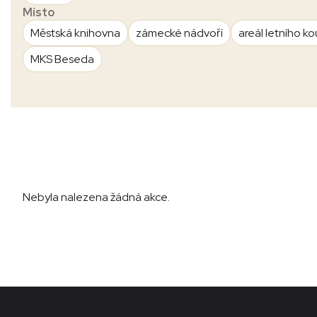
Místo
Městská knihovna
zámecké nádvoří
areál letního ko
MKS Beseda
Nebyla nalezena žádná akce.