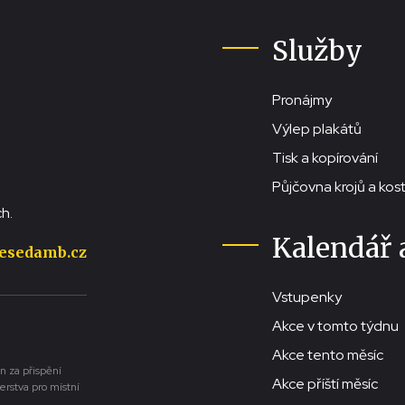
Služby
Pronájmy
Výlep plakátů
Tisk a kopírování
Půjčovna krojů a ko
h.
Kalendář 
esedamb.cz
Vstupenky
Akce v tomto týdnu
Akce tento měsíc
n za přispění
Akce příští měsíc
erstva pro místní