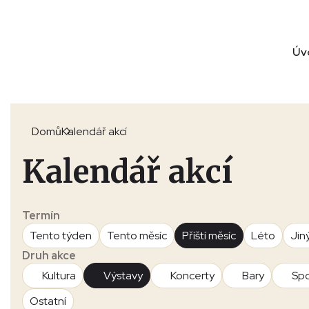
Úv
Domů
Kalendář akcí
Kalendář akcí
Termín
Tento týden
Tento měsíc
Příští měsíc
Léto
Jin
Druh akce
Kultura
Výstavy
Koncerty
Bary
Spo
Ostatní