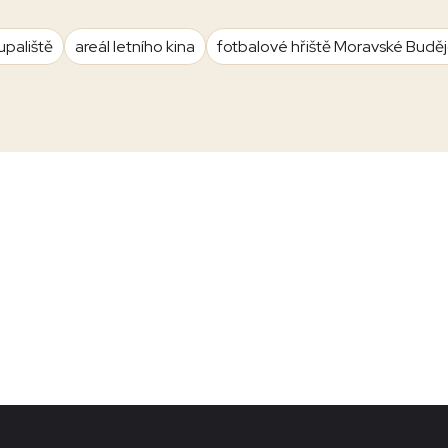
upaliště
areál letního kina
fotbalové hřiště Moravské Budě