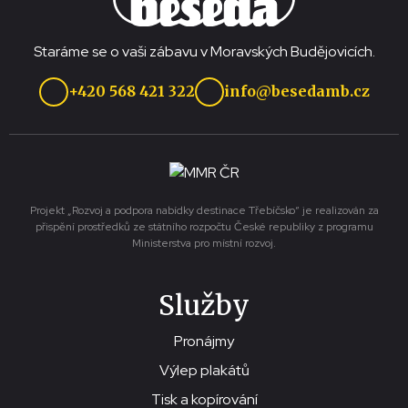
Staráme se o vaši zábavu v Moravských Budějovicích.
+420 568 421 322
info@besedamb.cz
Projekt „Rozvoj a podpora nabídky destinace Třebíčsko“ je realizován za
přispění prostředků ze státního rozpočtu České republiky z programu
Ministerstva pro místní rozvoj.
Služby
Pronájmy
Výlep plakátů
Tisk a kopírování