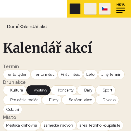
MENU
Domů
Kalendář akcí
Kalendář akcí
Termín
Tento týden
Tento měsíc
Příští měsíc
Léto
Jiný termín
Druh akce
Kultura
Výstavy
Koncerty
Bary
Sport
Pro děti a rodiče
Filmy
Sezónní akce
Divadlo
Ostatní
Místo
Městská knihovna
zámecké nádvoří
areál letního koupaliště