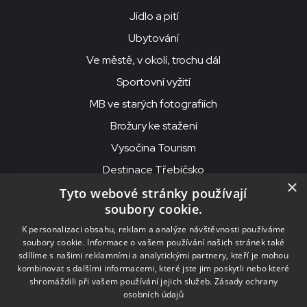
Jídlo a pití
Ubytování
Ve městě, v okolí, trochu dál
Sportovní vyžití
MB ve starých fotografiích
Brožury ke stažení
Vysočina Tourism
Destinace Třebíčsko
×
Tyto webové stránky používají
soubory cookie.
MKS Beseda, příspěvková organizace, Purcnerova 62, 676 02
K personalizaci obsahu, reklam a analýze návštěvnosti používáme
Moravské Budějovice
soubory cookie. Informace o vašem používání našich stránek také
IČO: 00091758, DIČ: CZ00091758, ID datové schránky: chjn2kd
sdílíme s našimi reklamními a analytickými partnery, kteří je mohou
kombinovat s dalšími informacemi, které jste jim poskytli nebo které
© 2026
MKS Beseda Mor. Budějovice
shromáždili při vašem používání jejich služeb.
Zásady ochrany
osobních údajů
Nastavení cookies