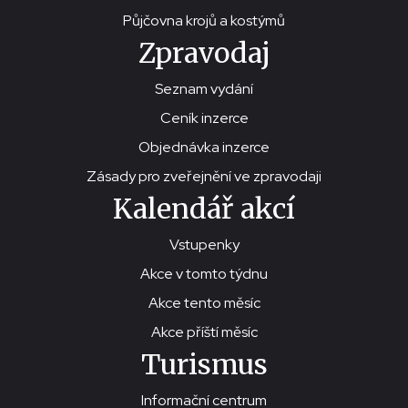
Půjčovna krojů a kostýmů
Zpravodaj
Seznam vydání
Ceník inzerce
Objednávka inzerce
Zásady pro zveřejnění ve zpravodaji
Kalendář akcí
Vstupenky
Akce v tomto týdnu
Akce tento měsíc
Akce příští měsíc
Turismus
Informační centrum