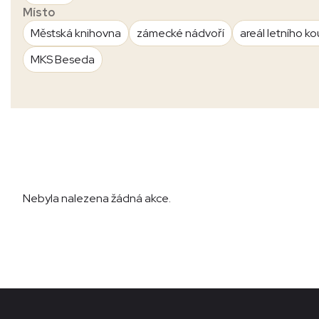
Místo
Městská knihovna
zámecké nádvoří
areál letního ko
MKS Beseda
Nebyla nalezena žádná akce.