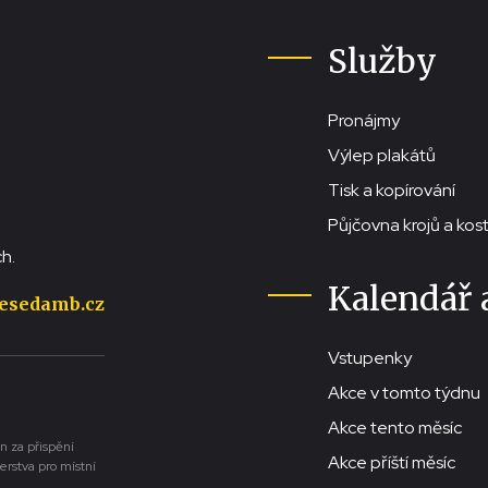
Služby
Pronájmy
Výlep plakátů
Tisk a kopírování
Půjčovna krojů a ko
h.
Kalendář 
esedamb.cz
Vstupenky
Akce v tomto týdnu
Akce tento měsíc
n za přispění
Akce příští měsíc
erstva pro místní