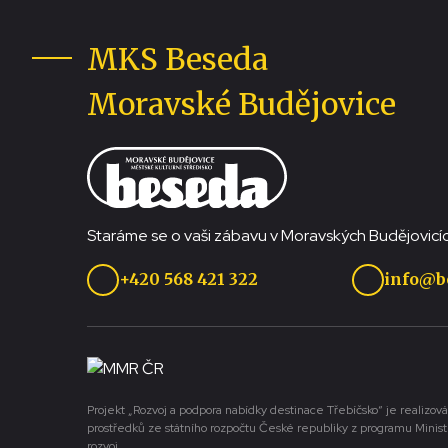
MKS Beseda
Moravské Budějovice
Staráme se o vaši zábavu v Moravských Budějovicíc
+420 568 421 322
info@b
Projekt „Rozvoj a podpora nabídky destinace Třebíčsko“ je realizová
prostředků ze státního rozpočtu České republiky z programu Minist
rozvoj.