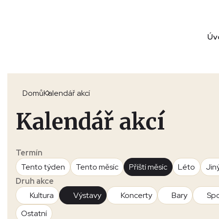
Úv
Domů
Kalendář akcí
Kalendář akcí
Termín
Tento týden
Tento měsíc
Příští měsíc
Léto
Jin
Druh akce
Kultura
Výstavy
Koncerty
Bary
Spo
Ostatní