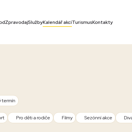
od
Zpravodaj
Služby
Kalendář akcí
Turismus
Kontakty
ý termín
rt
Pro děti a rodiče
Filmy
Sezónní akce
Div