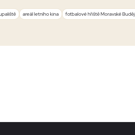
upaliště
areál letního kina
fotbalové hřiště Moravské Budě