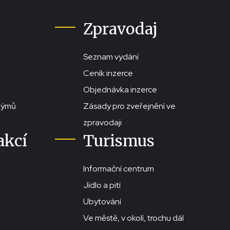
Zpravodaj
Seznam vydání
Ceník inzerce
Objednávka inzerce
stýmů
Zásady pro zveřejnění ve
zpravodaji
akcí
Turismus
Informační centrum
Jídlo a pití
Ubytování
Ve městě, v okolí, trochu dál