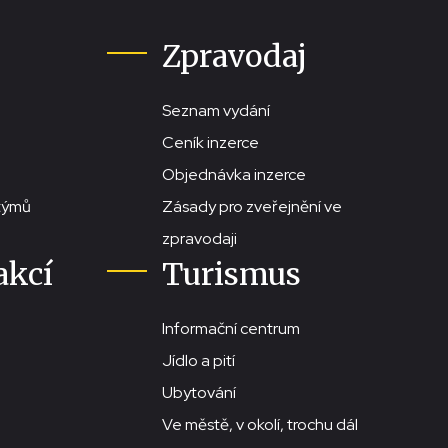
Zpravodaj
Seznam vydání
Ceník inzerce
Objednávka inzerce
stýmů
Zásady pro zveřejnění ve
zpravodaji
akcí
Turismus
Informační centrum
Jídlo a pití
Ubytování
Ve městě, v okolí, trochu dál