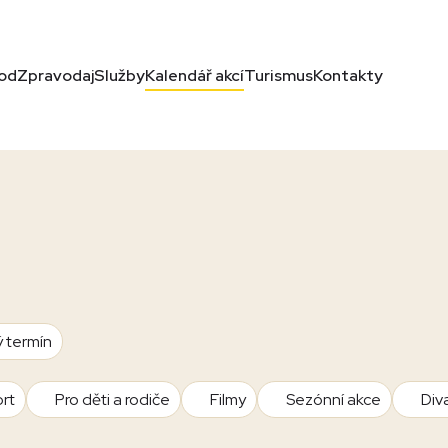
od
Zpravodaj
Služby
Kalendář akcí
Turismus
Kontakty
ý termín
rt
Pro děti a rodiče
Filmy
Sezónní akce
Div