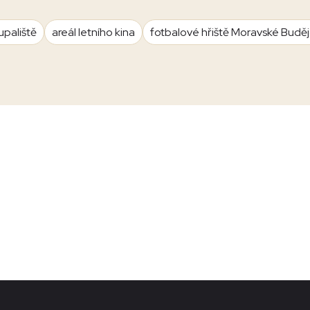
upaliště
areál letního kina
fotbalové hřiště Moravské Budě