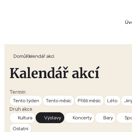
Úv
Domů
Kalendář akcí
Kalendář akcí
Termín
Tento týden
Tento měsíc
Příští měsíc
Léto
Jin
Druh akce
Kultura
Výstavy
Koncerty
Bary
Spo
Ostatní