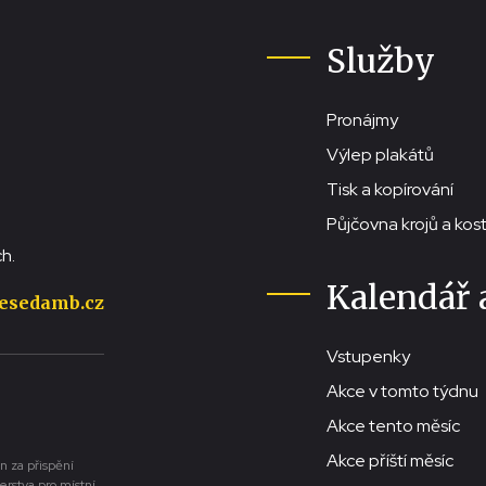
Služby
Pronájmy
Výlep plakátů
Tisk a kopírování
Půjčovna krojů a ko
h.
Kalendář 
esedamb.cz
Vstupenky
Akce v tomto týdnu
Akce tento měsíc
Akce příští měsíc
n za přispění
erstva pro místní