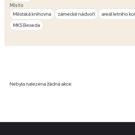
Místo
Městská knihovna
zámecké nádvoří
areál letního ko
MKS Beseda
Nebyla nalezena žádná akce.