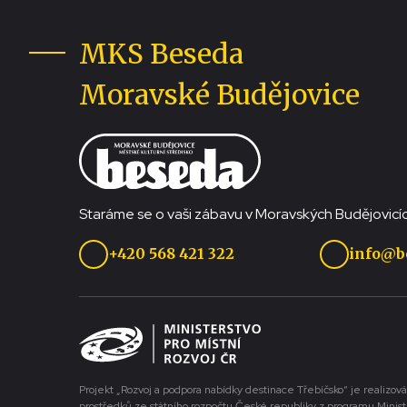
MKS Beseda
Moravské Budějovice
Staráme se o vaši zábavu v Moravských Budějovicíc
+420 568 421 322
info@b
Projekt „Rozvoj a podpora nabídky destinace Třebíčsko“ je realizová
prostředků ze státního rozpočtu České republiky z programu Minist