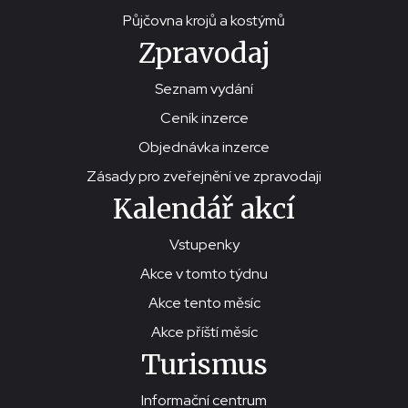
Půjčovna krojů a kostýmů
Zpravodaj
Seznam vydání
Ceník inzerce
Objednávka inzerce
Zásady pro zveřejnění ve zpravodaji
Kalendář akcí
Vstupenky
Akce v tomto týdnu
Akce tento měsíc
Akce příští měsíc
Turismus
Informační centrum