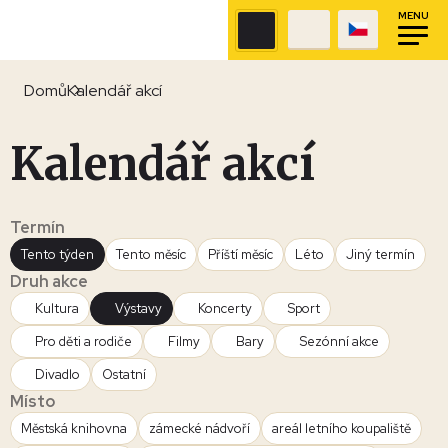
MENU
Domů
Kalendář akcí
Kalendář akcí
Termín
Tento týden
Tento měsíc
Příští měsíc
Léto
Jiný termín
Druh akce
Kultura
Výstavy
Koncerty
Sport
Pro děti a rodiče
Filmy
Bary
Sezónní akce
Divadlo
Ostatní
Místo
Městská knihovna
zámecké nádvoří
areál letního koupaliště