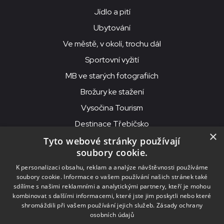
Jídlo a pití
Ubytování
Ve městě, v okolí, trochu dál
Sportovní vyžití
MB ve starých fotografiích
Brožury ke stažení
Vysočina Tourism
Destinace Třebíčsko
×
Tyto webové stránky používají
soubory cookie.
MKS Beseda, příspěvková organizace, Purcnerova 62, 676 02
K personalizaci obsahu, reklam a analýze návštěvnosti používáme
Moravské Budějovice
soubory cookie. Informace o vašem používání našich stránek také
IČO: 00091758, DIČ: CZ00091758, ID datové schránky: chjn2kd
sdílíme s našimi reklamními a analytickými partnery, kteří je mohou
kombinovat s dalšími informacemi, které jste jim poskytli nebo které
© 2026
MKS Beseda Mor. Budějovice
shromáždili při vašem používání jejich služeb.
Zásady ochrany
osobních údajů
Nastavení cookies