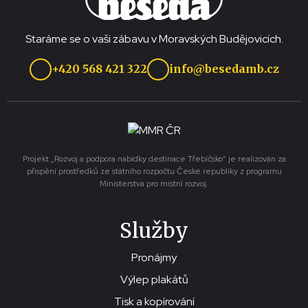
Staráme se o vaši zábavu v Moravských Budějovicích.
+420 568 421 322
info@besedamb.cz
Projekt „Rozvoj a podpora nabídky destinace Třebíčsko“ je realizován za
přispění prostředků ze státního rozpočtu České republiky z programu
Ministerstva pro místní rozvoj.
Služby
Pronájmy
Výlep plakátů
Tisk a kopírování