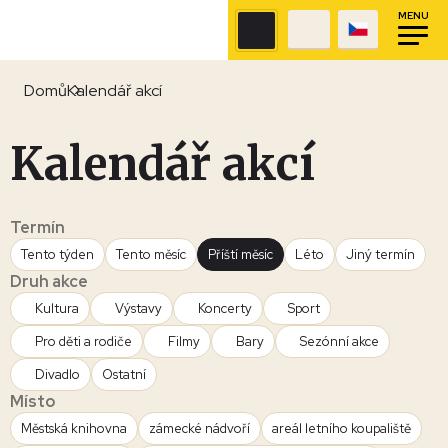
MENU
Domů
Kalendář akcí
Kalendář akcí
Termín
Tento týden
Tento měsíc
Příští měsíc
Léto
Jiný termín
Druh akce
Kultura
Výstavy
Koncerty
Sport
Pro děti a rodiče
Filmy
Bary
Sezónní akce
Divadlo
Ostatní
Místo
Městská knihovna
zámecké nádvoří
areál letního koupaliště