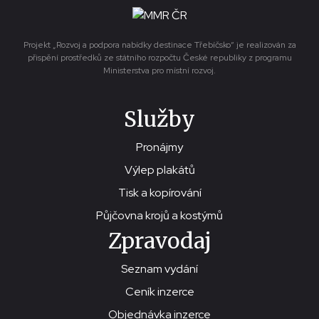
Projekt „Rozvoj a podpora nabídky destinace Třebíčsko“ je realizován za
přispění prostředků ze státního rozpočtu České republiky z programu
Ministerstva pro místní rozvoj.
Služby
Pronájmy
Výlep plakátů
Tisk a kopírování
Půjčovna krojů a kostýmů
Zpravodaj
Seznam vydání
Ceník inzerce
Objednávka inzerce