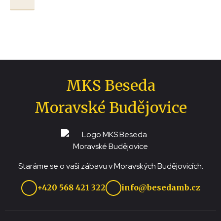
MKS Beseda
Moravské Budějovice
Staráme se o vaši zábavu v Moravských Budějovicích.
+420 568 421 322
info@besedamb.cz