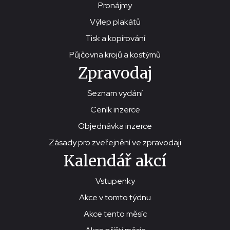
Pronájmy
Výlep plakátů
Tisk a kopírování
Půjčovna krojů a kostýmů
Zpravodaj
Seznam vydání
Ceník inzerce
Objednávka inzerce
Zásady pro zveřejnění ve zpravodaji
Kalendář akcí
Vstupenky
Akce v tomto týdnu
Akce tento měsíc