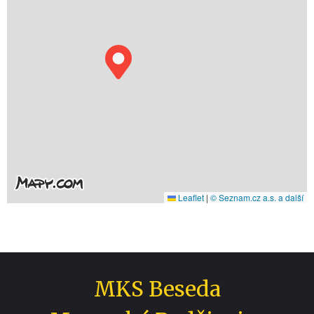
Leaflet
|
© Seznam.cz a.s. a další
MKS Beseda