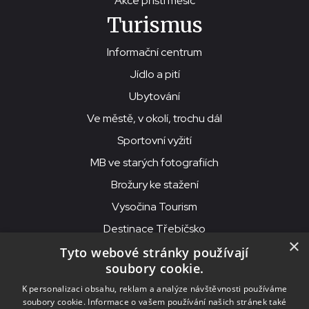
Akce příští měsíc
Turismus
Informační centrum
Jídlo a pití
Ubytování
Ve městě, v okolí, trochu dál
Sportovní vyžití
MB ve starých fotografiích
Brožury ke stažení
Vysočina Tourism
Destinace Třebíčsko
×
Tyto webové stránky používají
soubory cookie.
MKS Beseda, příspěvková organizace, Purcnerova 62, 676 02
K personalizaci obsahu, reklam a analýze návštěvnosti používáme
Moravské Budějovice
soubory cookie. Informace o vašem používání našich stránek také
IČO: 00091758, DIČ: CZ00091758, ID datové schránky: chjn2kd