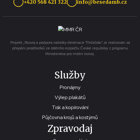
+420 568 421 322
info@besedamb.cz
Projekt „Rozvoj a podpora nabídky destinace Třebíčsko“ je realizován za
přispění prostředků ze státního rozpočtu České republiky z programu
Ministerstva pro místní rozvoj.
Služby
Pronájmy
Výlep plakátů
Tisk a kopírování
Půjčovna krojů a kostýmů
Zpravodaj