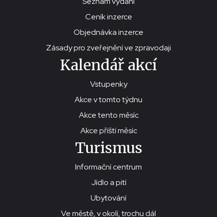
Seznam vydání
Ceník inzerce
Objednávka inzerce
Zásady pro zveřejnění ve zpravodaji
Kalendář akcí
Vstupenky
Akce v tomto týdnu
Akce tento měsíc
Akce příští měsíc
Turismus
Informační centrum
Jídlo a pití
Ubytování
Ve městě, v okolí, trochu dál