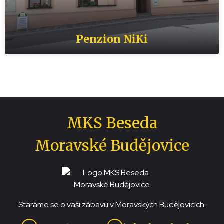
Hotel Opera Jaroměřice nad
Apartmány Grasel Nové Syrovice
Motorest U Štěpána v Litohoři
Penzion Grasel Nové Syrovice
Penzion NiKi
M Penzion
Rokytnou
MKS Beseda
Moravské Budějovice
Staráme se o vaši zábavu v Moravských Budějovicích.