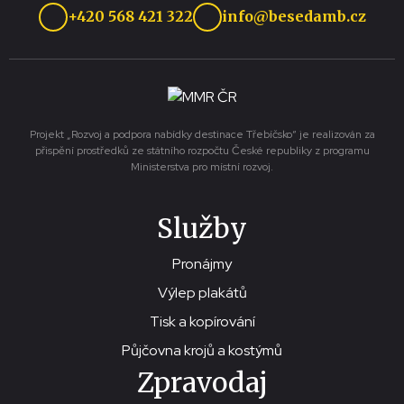
+420 568 421 322
info@besedamb.cz
Projekt „Rozvoj a podpora nabídky destinace Třebíčsko“ je realizován za
přispění prostředků ze státního rozpočtu České republiky z programu
Ministerstva pro místní rozvoj.
Služby
Pronájmy
Výlep plakátů
Tisk a kopírování
Půjčovna krojů a kostýmů
Zpravodaj