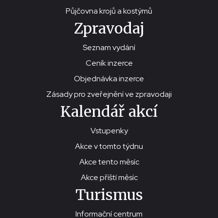
Půjčovna krojů a kostýmů
Zpravodaj
Seznam vydání
Ceník inzerce
Objednávka inzerce
Zásady pro zveřejnění ve zpravodaji
Kalendář akcí
Vstupenky
Akce v tomto týdnu
Akce tento měsíc
Akce příští měsíc
Turismus
Informační centrum