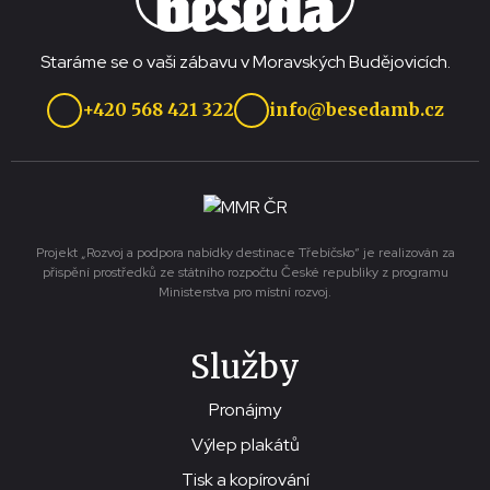
Staráme se o vaši zábavu v Moravských Budějovicích.
+420 568 421 322
info@besedamb.cz
Projekt „Rozvoj a podpora nabídky destinace Třebíčsko“ je realizován za
přispění prostředků ze státního rozpočtu České republiky z programu
Ministerstva pro místní rozvoj.
Služby
Pronájmy
Výlep plakátů
Tisk a kopírování