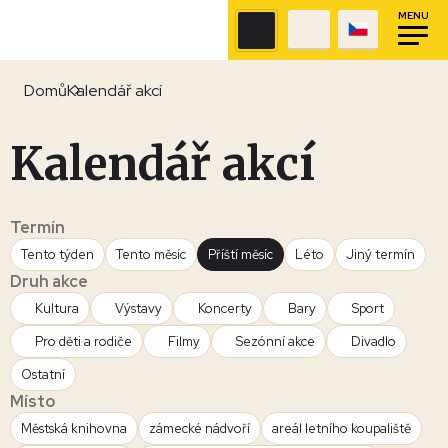
MENU
Domů
Kalendář akcí
Kalendář akcí
Termín
Tento týden
Tento měsíc
Příští měsíc
Léto
Jiný termín
Druh akce
Kultura
Výstavy
Koncerty
Bary
Sport
Pro děti a rodiče
Filmy
Sezónní akce
Divadlo
Ostatní
Místo
Městská knihovna
zámecké nádvoří
areál letního koupaliště