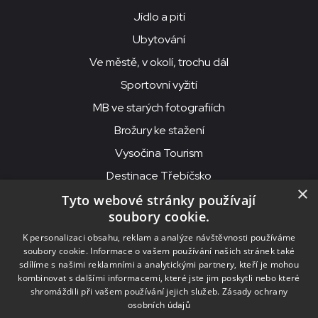
Jídlo a pití
Ubytování
Ve městě, v okolí, trochu dál
Sportovní vyžití
MB ve starých fotografiích
Brožury ke stažení
Vysočina Tourism
Destinace Třebíčsko
×
Tyto webové stránky používají
soubory cookie.
MKS Beseda, příspěvková organizace, Purcnerova 62, 676 02
K personalizaci obsahu, reklam a analýze návštěvnosti používáme
Moravské Budějovice
soubory cookie. Informace o vašem používání našich stránek také
IČO: 00091758, DIČ: CZ00091758, ID datové schránky: chjn2kd
sdílíme s našimi reklamními a analytickými partnery, kteří je mohou
kombinovat s dalšími informacemi, které jste jim poskytli nebo které
© 2026
MKS Beseda Mor. Budějovice
shromáždili při vašem používání jejich služeb.
Zásady ochrany
osobních údajů
Nastavení cookies