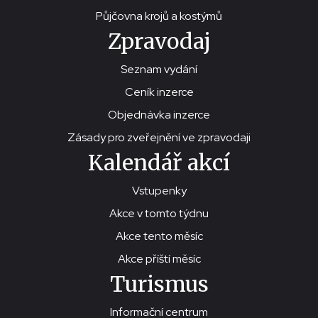
Půjčovna krojů a kostýmů
Zpravodaj
Seznam vydání
Ceník inzerce
Objednávka inzerce
Zásady pro zveřejnění ve zpravodaji
Kalendář akcí
Vstupenky
Akce v tomto týdnu
Akce tento měsíc
Akce příští měsíc
Turismus
Informační centrum