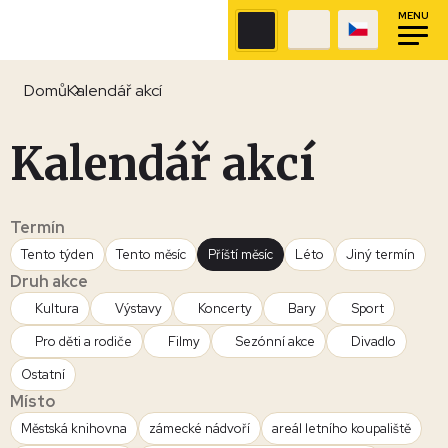
MENU
Domů
Kalendář akcí
Kalendář akcí
Termín
Tento týden
Tento měsíc
Příští měsíc
Léto
Jiný termín
Druh akce
Kultura
Výstavy
Koncerty
Bary
Sport
Pro děti a rodiče
Filmy
Sezónní akce
Divadlo
Ostatní
Místo
Městská knihovna
zámecké nádvoří
areál letního koupaliště