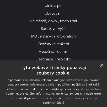
Jídlo a pití
Ubytování
Ve městě, v okolí, trochu dál
Sportovní vyžití
MB ve starých fotografiích
Brožury ke stažení
Vysočina Tourism
Destinace Třebíčsko
×
Tyto webové stránky používají
soubory cookie.
MKS Beseda, příspěvková organizace, Purcnerova 62, 676 02
K personalizaci obsahu, reklam a analýze návštěvnosti používáme
Moravské Budějovice
soubory cookie. Informace o vašem používání našich stránek také
IČO: 00091758, DIČ: CZ00091758, ID datové schránky: chjn2kd
sdílíme s našimi reklamními a analytickými partnery, kteří je mohou
kombinovat s dalšími informacemi, které jste jim poskytli nebo které
© 2026
MKS Beseda Mor. Budějovice
shromáždili při vašem používání jejich služeb.
Zásady ochrany
osobních údajů
Nastavení cookies