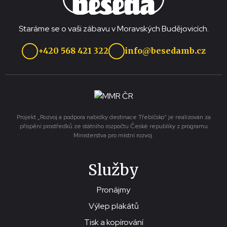
Staráme se o vaši zábavu v Moravských Budějovicích.
+420 568 421 322
info@besedamb.cz
Projekt „Rozvoj a podpora nabídky destinace Třebíčsko“ je realizován za
přispění prostředků ze státního rozpočtu České republiky z programu
Ministerstva pro místní rozvoj.
Služby
Pronájmy
Výlep plakátů
Tisk a kopírování