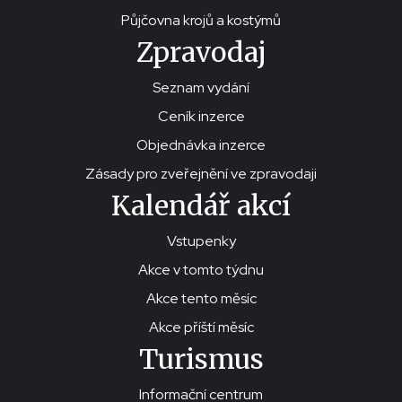
Půjčovna krojů a kostýmů
Zpravodaj
Seznam vydání
Ceník inzerce
Objednávka inzerce
Zásady pro zveřejnění ve zpravodaji
Kalendář akcí
Vstupenky
Akce v tomto týdnu
Akce tento měsíc
Akce příští měsíc
Turismus
Informační centrum