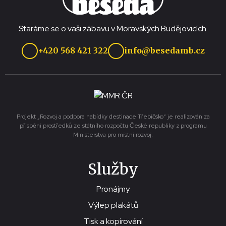
Staráme se o vaši zábavu v Moravských Budějovicích.
+420 568 421 322
info@besedamb.cz
Projekt „Rozvoj a podpora nabídky destinace Třebíčsko“ je realizován za
přispění prostředků ze státního rozpočtu České republiky z programu
Ministerstva pro místní rozvoj.
Služby
Pronájmy
Výlep plakátů
Tisk a kopírování