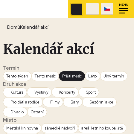
MENU
Domů
Kalendář akcí
Kalendář akcí
Termín
Tento týden
Tento měsíc
Příští měsíc
Léto
Jiný termín
Druh akce
Kultura
Výstavy
Koncerty
Sport
Pro děti a rodiče
Filmy
Bary
Sezónní akce
Divadlo
Ostatní
Místo
Městská knihovna
zámecké nádvoří
areál letního koupaliště