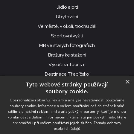
Jídlo a pití
Ubytování
Ve městě, v okolí, trochu dál
Sportovní vyžití
MB ve starých fotografiích
Brožury ke stažení
Vysočina Tourism
Destinace Třebíčsko
×
Tyto webové stránky používají
soubory cookie.
MKS Beseda, příspěvková organizace, Purcnerova 62, 676 02
K personalizaci obsahu, reklam a analýze návštěvnosti používáme
Moravské Budějovice
soubory cookie. Informace o vašem používání našich stránek také
IČO: 00091758, DIČ: CZ00091758, ID datové schránky: chjn2kd
sdílíme s našimi reklamními a analytickými partnery, kteří je mohou
kombinovat s dalšími informacemi, které jste jim poskytli nebo které
© 2026
MKS Beseda Mor. Budějovice
shromáždili při vašem používání jejich služeb.
Zásady ochrany
osobních údajů
Nastavení cookies