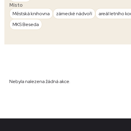
Místo
Městská knihovna
zámecké nádvoří
areál letního ko
MKS Beseda
Nebyla nalezena žádná akce.