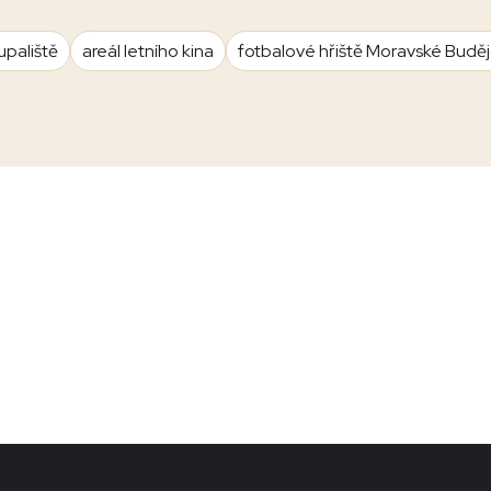
upaliště
areál letního kina
fotbalové hřiště Moravské Budě