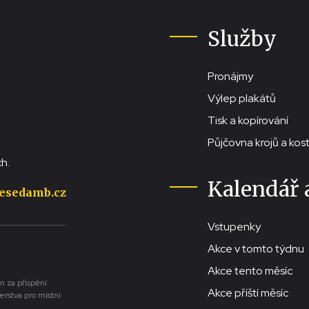
Služby
Pronájmy
Výlep plakátů
Tisk a kopírování
Půjčovna krojů a ko
h.
Kalendář 
esedamb.cz
Vstupenky
Akce v tomto týdnu
Akce tento měsíc
n za přispění
Akce příští měsíc
erstva pro místní