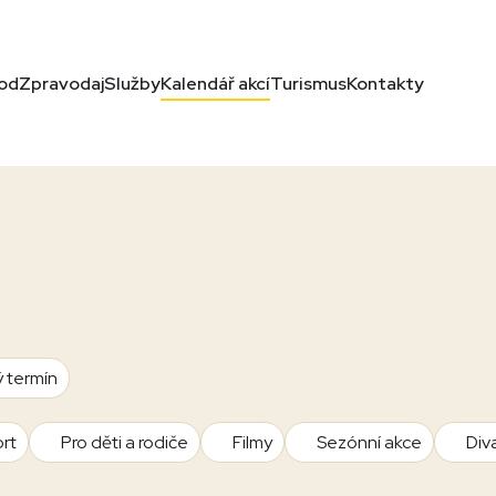
od
Zpravodaj
Služby
Kalendář akcí
Turismus
Kontakty
ý termín
rt
Pro děti a rodiče
Filmy
Sezónní akce
Div