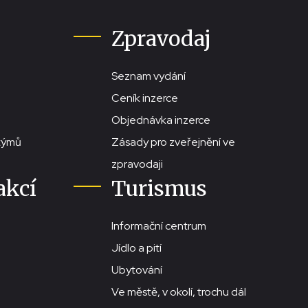
Zpravodaj
Seznam vydání
Ceník inzerce
Objednávka inzerce
stýmů
Zásady pro zveřejnění ve
zpravodaji
akcí
Turismus
Informační centrum
Jídlo a pití
Ubytování
Ve městě, v okolí, trochu dál