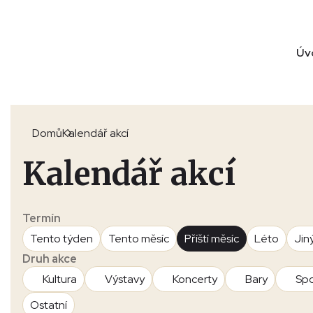
Úv
Domů
Kalendář akcí
Kalendář akcí
Termín
Tento týden
Tento měsíc
Příští měsíc
Léto
Jin
Druh akce
Kultura
Výstavy
Koncerty
Bary
Spo
Ostatní