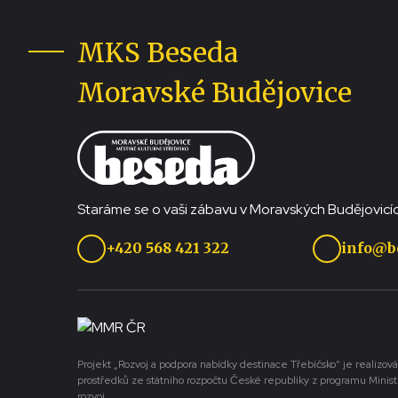
MKS Beseda
Moravské Budějovice
Staráme se o vaši zábavu v Moravských Budějovicíc
+420 568 421 322
info@b
Projekt „Rozvoj a podpora nabídky destinace Třebíčsko“ je realizová
prostředků ze státního rozpočtu České republiky z programu Minist
rozvoj.